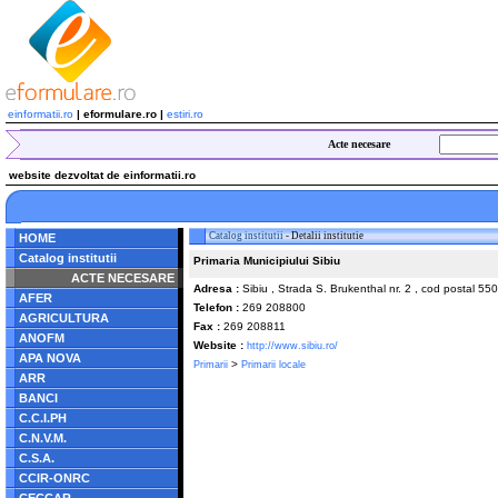
einformatii.ro
| eformulare.ro |
estiri.ro
Acte necesare
website dezvoltat de einformatii.ro
Catalog institutii
- Detalii institutie
HOME
Catalog institutii
Primaria Municipiului Sibiu
ACTE NECESARE
Adresa :
Sibiu , Strada S. Brukenthal nr. 2 , cod postal 55
AFER
Telefon :
269 208800
AGRICULTURA
Fax :
269 208811
ANOFM
Website :
http://www.sibiu.ro/
APA NOVA
>
Primarii
Primarii locale
ARR
BANCI
C.C.I.PH
C.N.V.M.
C.S.A.
CCIR-ONRC