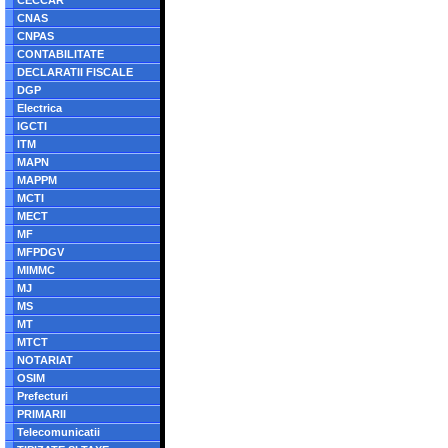
CECCAR
CNAS
CNPAS
CONTABILITATE
DECLARATII FISCALE
DGP
Electrica
IGCTI
ITM
MAPN
MAPPM
MCTI
MECT
MF
MFPDGV
MIMMC
MJ
MS
MT
MTCT
NOTARIAT
OSIM
Prefecturi
PRIMARII
Telecomunicatii