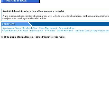
TIPIZATE SI TAXE
Acest site foloseste tehnologie de profilare anonima a traficului
.
Pentru a imbunatati experienta utilizatorilor sai, acest website foloseste tehnologia de profilare anonima a traficului
mesajelor si reclamelor pe care le vedeti online.
Apartamente Pipera
:
Biciclete Ieftine
:
Haine Nou Nascuti
:
Parfumuri Ieftine
Charm Pandora
:
Cod Postal
:
Firme curierat
:
TV Online
:
Testere Parfumuri
:
cauciucuri vara
:
plafar produse natur
© 2003-2026 eformulare.ro. Toate drepturile rezervate.