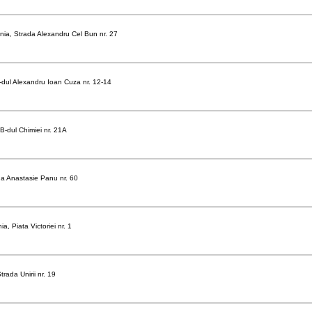
ia, Strada Alexandru Cel Bun nr. 27
-dul Alexandru Ioan Cuza nr. 12-14
B-dul Chimiei nr. 21A
da Anastasie Panu nr. 60
, Piata Victoriei nr. 1
rada Unirii nr. 19