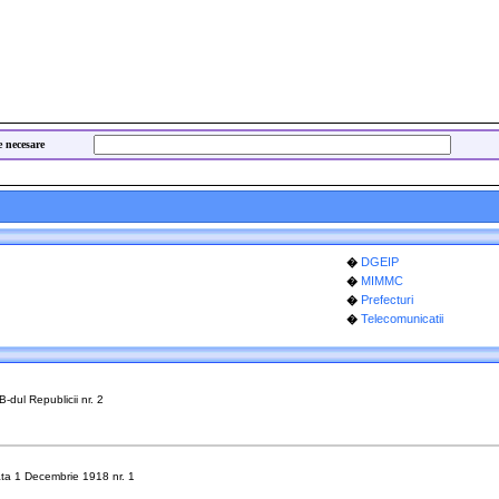
e necesare
DGEIP
�
MIMMC
�
Prefecturi
�
Telecomunicatii
�
dul Republicii nr. 2
ta 1 Decembrie 1918 nr. 1