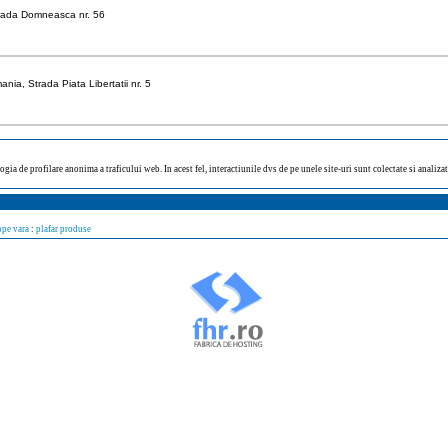
trada Domneasca nr. 56
nia, Strada Piata Libertatii nr. 5
ogia de profilare anonima a traficului web. In acest fel, interactiunile dvs de pe unele site-uri sunt colectate si analiz
ope vara
:
plafar produse