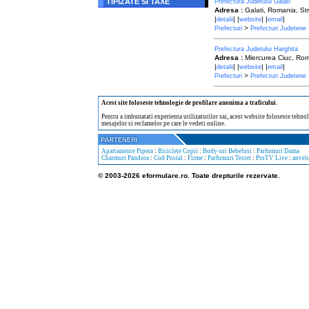
TIPIZATE SI TAXE
Prefectura Judetului Galati
Adresa :
Galati, Romania, S
|
| |
| |
|
detalii
website
email
>
Prefecturi
Prefecturi Judetene
Prefectura Judetului Harghita
Adresa :
Miercurea Ciuc, Roma
|
| |
| |
|
detalii
website
email
>
Prefecturi
Prefecturi Judetene
Acest site foloseste tehnologie de profilare anonima a traficului
.
Pentru a imbunatati experienta utilizatorilor sai, acest website foloseste tehnol
mesajelor si reclamelor pe care le vedeti online.
Apartamente Pipera
:
Biciclete Copii
:
Body-uri Bebelusi
:
Parfumuri Dama
Charmuri Pandora
:
Cod Postal
:
Firme
:
Parfumuri Tester
:
ProTV Live
:
anvel
© 2003-2026 eformulare.ro. Toate drepturile rezervate.