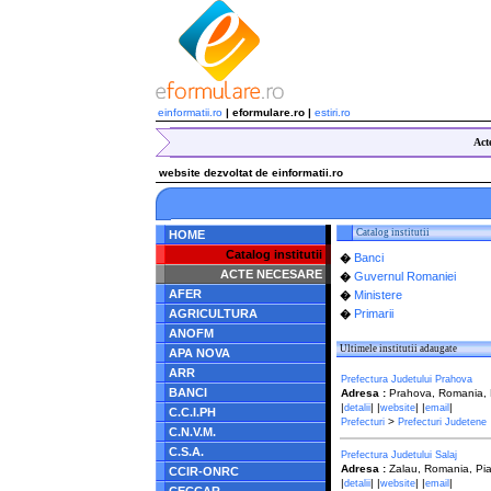
einformatii.ro
| eformulare.ro |
estiri.ro
Act
website dezvoltat de einformatii.ro
Catalog institutii
HOME
Catalog institutii
Banci
�
ACTE NECESARE
Guvernul Romaniei
�
AFER
Ministere
�
AGRICULTURA
Primarii
�
ANOFM
Ultimele institutii adaugate
APA NOVA
ARR
Prefectura Judetului Prahova
BANCI
Adresa :
Prahova, Romania, B-
|
| |
| |
|
detalii
website
email
C.C.I.PH
>
Prefecturi
Prefecturi Judetene
C.N.V.M.
C.S.A.
Prefectura Judetului Salaj
Adresa :
Zalau, Romania, Pia
CCIR-ONRC
|
| |
| |
|
detalii
website
email