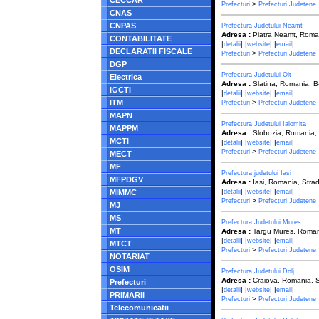
CECCAR
>
Prefecturi
Prefecturi Judetene
CNAS
CNPAS
Prefectura Judetului Neamt
Adresa :
Piatra Neamt, Roman
CONTABILITATE
|
| |
| |
|
detalii
website
email
DECLARATII FISCALE
>
Prefecturi
Prefecturi Judetene
DGP
Prefectura Judetului Olt
Electrica
Adresa :
Slatina, Romania, B
IGCTI
|
| |
| |
|
detalii
website
email
ITM
>
Prefecturi
Prefecturi Judetene
MAPN
Prefectura Judetului Ialomita
MAPPM
Adresa :
Slobozia, Romania, 
MCTI
|
| |
| |
|
detalii
website
email
>
Prefecturi
Prefecturi Judetene
MECT
MF
Prefectura judetului Iasi
MFPDGV
Adresa :
Iasi, Romania, Stra
|
| |
| |
|
MIMMC
detalii
website
email
>
Prefecturi
Prefecturi Judetene
MJ
MS
Prefectura Judetului Mures
MT
Adresa :
Targu Mures, Romania
|
| |
| |
|
detalii
website
email
MTCT
>
Prefecturi
Prefecturi Judetene
NOTARIAT
OSIM
Prefectura Judetului Dolj
Adresa :
Craiova, Romania, St
Prefecturi
|
| |
| |
|
detalii
website
email
PRIMARII
>
Prefecturi
Prefecturi Judetene
Telecomunicatii