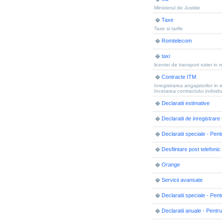
Ministerul de Justitie
Taxe
�
Taxe si tarife
Romtelecom
�
taxi
�
licentei de transport rutier in
Contracte ITM
�
Inregistrarea angajatorilor in
Incetarea contractului indivi
Declaratii estimative
�
Declaratii de inregistrare
�
Declaratii speciale - Pen
�
Desfiintare post telefonic
�
Orange
�
Servicii avansate
�
Declaratii speciale - Pen
�
Declaratii anuale - Pentr
�