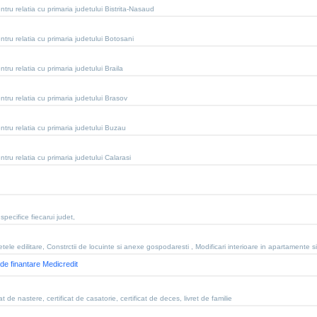
tru relatia cu primaria judetului Bistrita-Nasaud
tru relatia cu primaria judetului Botosani
tru relatia cu primaria judetului Braila
tru relatia cu primaria judetului Brasov
tru relatia cu primaria judetului Buzau
tru relatia cu primaria judetului Calarasi
specifice fiecarui judet,
tele edilitare, Constrctii de locuinte si anexe gospodaresti , Modificari interioare in apartamente s
de finantare Medicredit
t de nastere, certificat de casatorie, certificat de deces, livret de familie