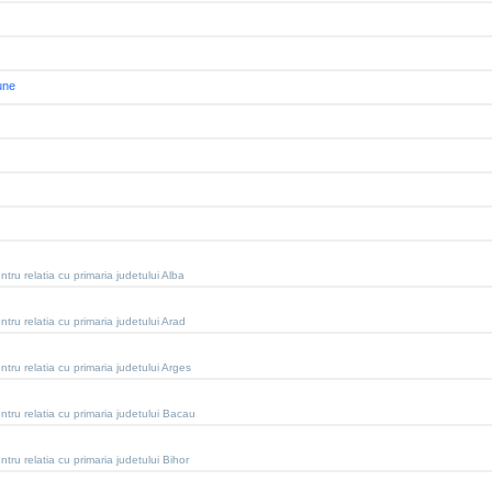
une
tru relatia cu primaria judetului Alba
tru relatia cu primaria judetului Arad
tru relatia cu primaria judetului Arges
tru relatia cu primaria judetului Bacau
tru relatia cu primaria judetului Bihor