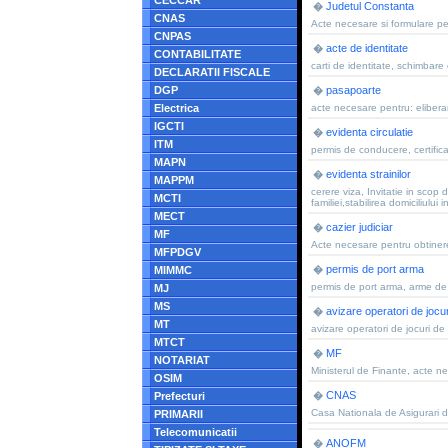
CECCAR
Judetul Constanta
�
CNAS
Acte necesare si formulare pen
CNPAS
acte de identitate
�
CONTABILITATE
carti de identitate, schimbare
DECLARATII FISCALE
DGP
pasapoarte
�
Electrica
acte necesare pentru: elibera
IGCTI
evidenta circulatie
�
ITM
permis de conducere, certifica
MAPN
evidenta strainilor
�
MAPPM
cerere viza, Invitatie in scop
MCTI
familiei,stabilirea domiciliului
MECT
cazier judiciar
�
MF
Acte necesare pentru obtinerea
MFPDGV
permis de port arma
MIMMC
�
permis de port arma, arme de
MJ
MS
avizare operatori de jocu
�
MT
avizare operatori de jocuri de 
MTCT
MF
�
NOTARIAT
Ministerul de Finante, acte nec
OSIM
CNAS
Prefecturi
�
Casa Nationala de Asigurari 
PRIMARII
Telecomunicatii
ANOFM
�