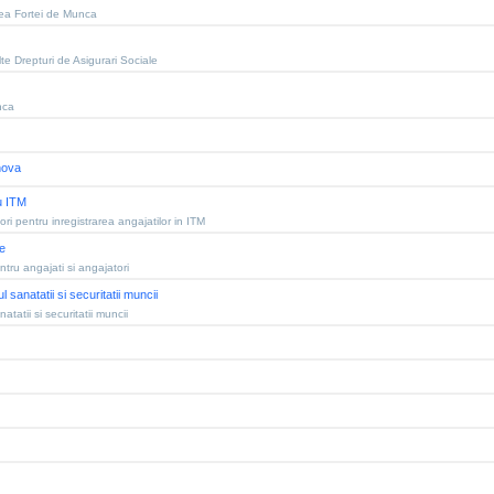
ea Fortei de Munca
te Drepturi de Asigurari Sociale
nca
hova
cu ITM
i pentru inregistrarea angajatilor in ITM
e
tru angajati si angajatori
sanatatii si securitatii muncii
tatii si securitatii muncii