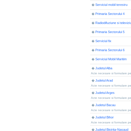
Serviciul mobil terestru
�
Primaria Sectorului 4
�
Radiodifuziune si televizi
�
Primaria Sectorului 5
�
Serviciul fix
�
Primaria Sectorului 6
�
Serviciul Mobil Maritim
�
Judetul Alba
�
Acte necesare si formulare pen
Judetul Arad
�
Acte necesare si formulare pen
Judetul Arges
�
Acte necesare si formulare pen
Judetul Bacau
�
Acte necesare si formulare pen
Judetul Bihor
�
Acte necesare si formulare pen
Judetul Bistrita-Nasaud
�