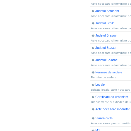
Acte necesare si formulare pen
Judetul Botosani
�
Acte necesare si formulare pen
Judetul Braila
�
Acte necesare si formulare pen
Judetul Brasov
�
Acte necesare si formulare pen
Judetul Buzau
�
Acte necesare si formulare pen
Judetul Calarasi
�
Acte necesare si formulare pen
Permise de sedere
�
Permise de sedere
Locale
�
tipizate locale, acte necesare 
Certificate de urbanism
�
Bransamente si extinderi de re
Acte necesare modalitati 
�
Starea civila
�
Acte necesare pentru: certifica
MJ
�