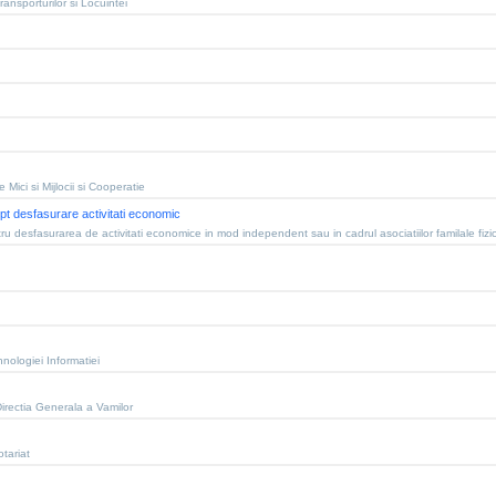
ransporturilor si Locuintei
e Mici si Mijlocii si Cooperatie
 pt desfasurare activitati economic
ru desfasurarea de activitati economice in mod independent sau in cadrul asociatiilor familale fizi
hnologiei Informatiei
Directia Generala a Vamilor
tariat