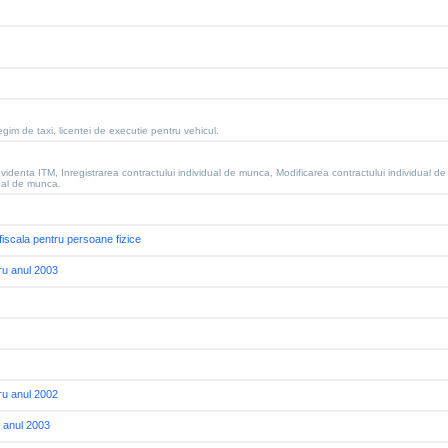
 regim de taxi, licentei de executie pentru vehicul.
 evidenta ITM, Inregistrarea contractului individual de munca, Modificarea contractului individual
dual de munca.
 fiscala pentru persoane fizice
tru anul 2003
tru anul 2002
u anul 2003