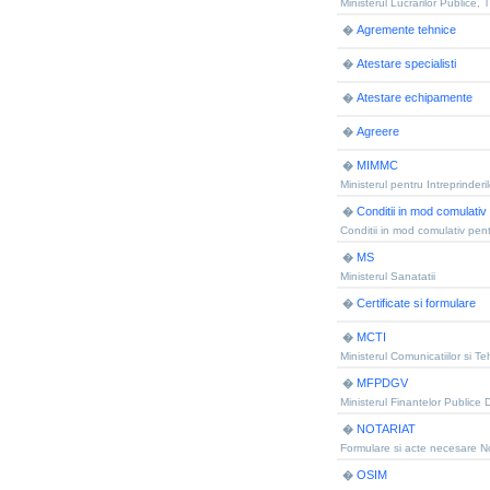
Ministerul Lucrarilor Publice, T
Agremente tehnice
�
Atestare specialisti
�
Atestare echipamente
�
Agreere
�
MIMMC
�
Ministerul pentru Intreprinderil
Conditii in mod comulativ
�
Conditii in mod comulativ pent
MS
�
Ministerul Sanatatii
Certificate si formulare
�
MCTI
�
Ministerul Comunicatiilor si Te
MFPDGV
�
Ministerul Finantelor Publice 
NOTARIAT
�
Formulare si acte necesare No
OSIM
�