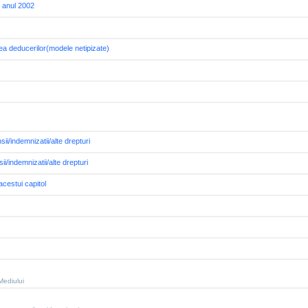
u anul 2002
ea deducerilor(modele netipizate)
ii/indemnizatii/alte drepturi
sii/indemnizatii/alte drepturi
acestui capitol
 Mediului