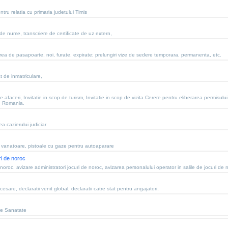
tru relatia cu primaria judetului Timis
 de nume, transcriere de certificate de uz extern,
rea de pasapoarte, noi, furate, expirate; prelungiri vize de sedere temporara, permanenta, etc.
t de inmatriculare,
 de afaceri, Invitatie in scop de turism, Invitatie in scop de vizita Cerere pentru eliberarea permis
 in Romania.
 cazierului judiciar
 vanatoare, pistoale cu gaze pentru autoaparare
ri de noroc
noroc, avizare administratori jocuri de noroc, avizarea personalului operator in salile de jocuri de 
esare, declaratii venit global, declaratii catre stat pentru angajatori,
de Sanatate