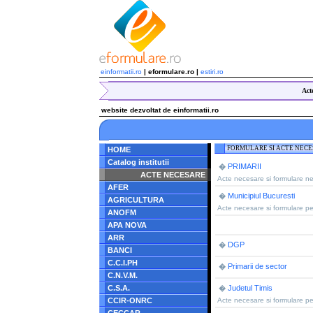
einformatii.ro
| eformulare.ro |
estiri.ro
Act
website dezvoltat de einformatii.ro
FORMULARE SI ACTE NEC
HOME
Catalog institutii
PRIMARII
�
ACTE NECESARE
Acte necesare si formulare nece
AFER
Municipiul Bucuresti
�
AGRICULTURA
Acte necesare si formulare pen
ANOFM
APA NOVA
ARR
DGP
�
BANCI
C.C.I.PH
Primarii de sector
�
C.N.V.M.
C.S.A.
Judetul Timis
�
CCIR-ONRC
Acte necesare si formulare pen