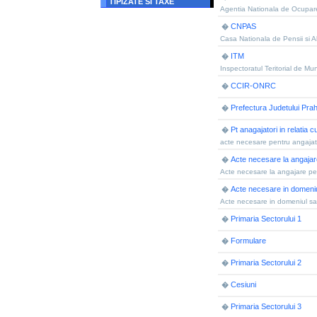
TIPIZATE SI TAXE
Agentia Nationala de Ocupar
CNPAS
�
Casa Nationala de Pensii si Al
ITM
�
Inspectoratul Teritorial de Mu
CCIR-ONRC
�
Prefectura Judetului Pra
�
Pt anagajatori in relatia 
�
acte necesare pentru angajator
Acte necesare la angajar
�
Acte necesare la angajare pen
Acte necesare in domeniul 
�
Acte necesare in domeniul sana
Primaria Sectorului 1
�
Formulare
�
Primaria Sectorului 2
�
Cesiuni
�
Primaria Sectorului 3
�