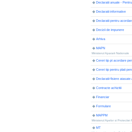
Declaratii anuale - Pentr
�
Declaratii informative
�
Declaratii pentru acordar
�
Decizii de impunere
�
Arhiva
�
MAPN
�
Ministerul Apararii Nationale
Cereri tip pt acordare pens
�
Cereri tip pentru plati pen
�
Declaratii-fisiere atasate 
�
Contracte achizitii
�
Financiar
�
Formulare
�
MAPPM
�
Ministerul Apelor si Protectiei
MT
�