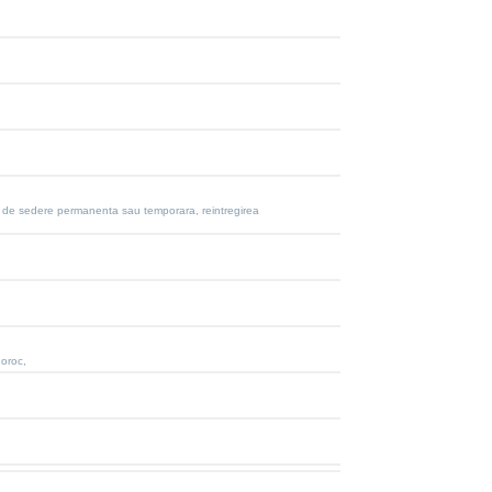
ului de sedere permanenta sau temporara, reintregirea
noroc,