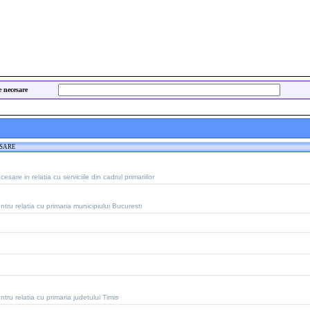
e necesare
ESARE
sare in relatia cu serviciile din cadrul primariilor
tru relatia cu primaria municipiului Bucuresti
tru relatia cu primaria judetului Timis