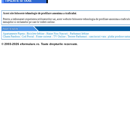
TIPIZATE SI TAXE
Acest site foloseste tehnologie de profilare anonima a traficului
.
Pentru a imbunatati experienta utilizatorilor sai, acest website foloseste tehnologia de profilare anonima a traficului
mesajelor si reclamelor pe care le vedeti online.
Apartamente Pipera
:
Biciclete Ieftine
:
Haine Nou Nascuti
:
Parfumuri Ieftine
Charm Pandora
:
Cod Postal
:
Firme curierat
:
TV Online
:
Testere Parfumuri
:
cauciucuri vara
:
plafar produse natur
© 2003-2026 eformulare.ro. Toate drepturile rezervate.