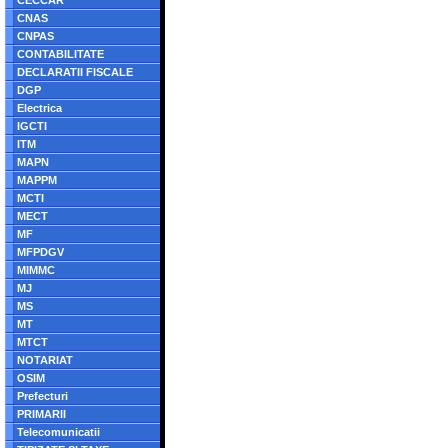
CECCAR
CNAS
CNPAS
CONTABILITATE
DECLARATII FISCALE
DGP
Electrica
IGCTI
ITM
MAPN
MAPPM
MCTI
MECT
MF
MFPDGV
MIMMC
MJ
MS
MT
MTCT
NOTARIAT
OSIM
Prefecturi
PRIMARII
Telecomunicatii