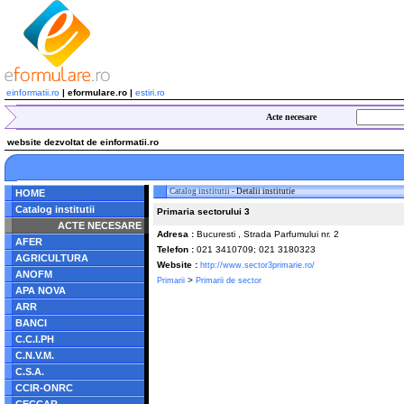
einformatii.ro
| eformulare.ro |
estiri.ro
Acte necesare
website dezvoltat de einformatii.ro
Catalog institutii
- Detalii institutie
HOME
Catalog institutii
Primaria sectorului 3
ACTE NECESARE
Adresa :
Bucuresti , Strada Parfumului nr. 2
AFER
Telefon :
021 3410709; 021 3180323
AGRICULTURA
Website :
http://www.sector3primarie.ro/
ANOFM
>
Primarii
Primarii de sector
APA NOVA
ARR
BANCI
C.C.I.PH
C.N.V.M.
C.S.A.
CCIR-ONRC