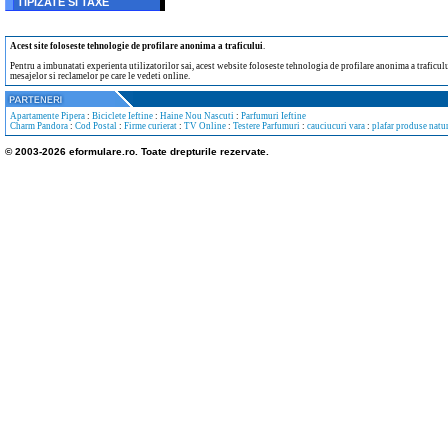
TIPIZATE SI TAXE
Acest site foloseste tehnologie de profilare anonima a traficului
.
Pentru a imbunatati experienta utilizatorilor sai, acest website foloseste tehnologia de profilare anonima a traficului
mesajelor si reclamelor pe care le vedeti online.
Apartamente Pipera
:
Biciclete Ieftine
:
Haine Nou Nascuti
:
Parfumuri Ieftine
Charm Pandora
:
Cod Postal
:
Firme curierat
:
TV Online
:
Testere Parfumuri
:
cauciucuri vara
:
plafar produse natur
© 2003-2026 eformulare.ro. Toate drepturile rezervate.