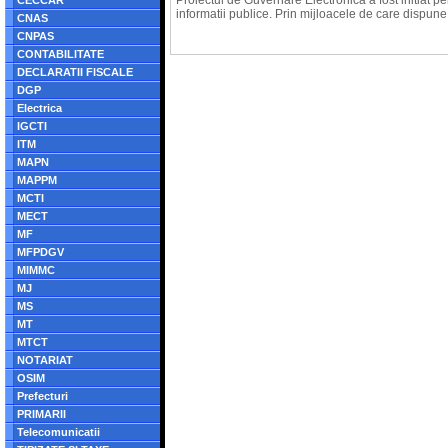
Proiectul de Guvernare Electronica a fost initiat p
CECCAR
informatii publice. Prin mijloacele de care dispune, 
CNAS
CNPAS
CONTABILITATE
DECLARATII FISCALE
DGP
Electrica
IGCTI
ITM
MAPN
MAPPM
MCTI
MECT
MF
MFPDGV
MIMMC
MJ
MS
MT
MTCT
NOTARIAT
OSIM
Prefecturi
PRIMARII
Telecomunicatii