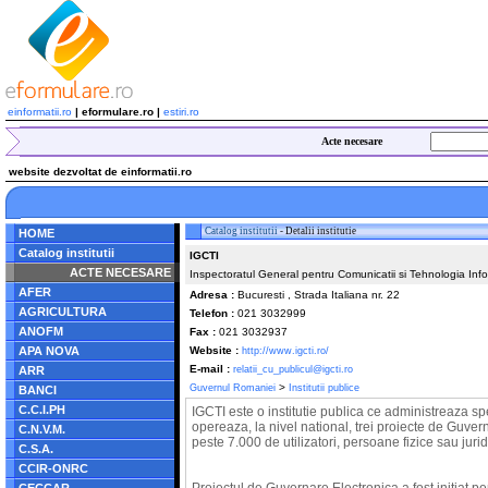
einformatii.ro
| eformulare.ro |
estiri.ro
Acte necesare
website dezvoltat de einformatii.ro
Catalog institutii
- Detalii institutie
HOME
Catalog institutii
IGCTI
ACTE NECESARE
Inspectoratul General pentru Comunicatii si Tehnologia Info
AFER
Adresa :
Bucuresti , Strada Italiana nr. 22
AGRICULTURA
Telefon :
021 3032999
ANOFM
Fax :
021 3032937
APA NOVA
Website :
http://www.igcti.ro/
E-mail :
ARR
relatii_cu_publicul@igcti.ro
>
Guvernul Romaniei
Institutii publice
BANCI
C.C.I.PH
IGCTI este o institutie publica ce administreaza sp
opereaza, la nivel national, trei proiecte de Guver
C.N.V.M.
peste 7.000 de utilizatori, persoane fizice sau jurid
C.S.A.
CCIR-ONRC