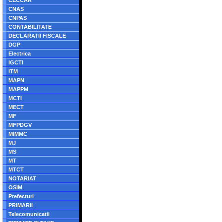
CECCAR
CNAS
CNPAS
CONTABILITATE
DECLARATII FISCALE
DGP
Electrica
IGCTI
ITM
MAPN
MAPPM
MCTI
MECT
MF
MFPDGV
MIMMC
MJ
MS
MT
MTCT
NOTARIAT
OSIM
Prefecturi
PRIMARII
Telecomunicatii