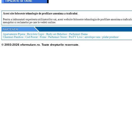
TIPIZATE SI TAXE
Acest site foloseste tehnologie de profilare anonima a traficului
.
Pentru a imbunatati experienta utilizatorilor sai, acest website foloseste tehnologia de profilare anonima a traficului
mesajelor si reclamelor pe care le vedeti online.
Apartamente Pipera
:
Biciclete Copii
:
Body-uri Bebelusi
:
Parfumuri Dama
Charmuri Pandora
:
Cod Postal
:
Firme
:
Parfumuri Tester
:
ProTV Live
:
anvelope vara
:
plafar produse
© 2003-2026 eformulare.ro. Toate drepturile rezervate.