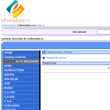
einformatii.ro
| eformulare.ro |
estiri.ro
Acte necesare
website dezvoltat de einformatii.ro
Catalog institutii
-
Primarii
HOME
Catalog institutii
Primarii de sector
�
ACTE NECESARE
Primarii locale
AFER
#
AGRICULTURA
ANOFM
APA NOVA
ARR
BANCI
C.C.I.PH
C.N.V.M.
C.S.A.
CCIR-ONRC