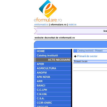
einformatii.ro
| eformulare.ro |
estiri.ro
Act
website dezvoltat de einformatii.ro
Catalog institutii
-
Primarii
HOME
Catalog institutii
Primarii de sector
�
ACTE NECESARE
Primarii locale
AFER
AGRICULTURA
ANOFM
APA NOVA
ARR
BANCI
C.C.I.PH
C.N.V.M.
C.S.A.
CCIR-ONRC