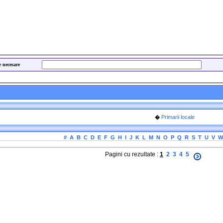
e necesare
Primarii locale
�
#
A
B
C
D
E
F
G
H
I
J
K
L
M
N
O
P
Q
R
S
T
U
V
W
Pagini cu rezultate :
1
2
3
4
5