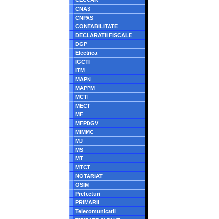
CECCAR
CNAS
CNPAS
CONTABILITATE
DECLARATII FISCALE
DGP
Electrica
IGCTI
ITM
MAPN
MAPPM
MCTI
MECT
MF
MFPDGV
MIMMC
MJ
MS
MT
MTCT
NOTARIAT
OSIM
Prefecturi
PRIMARII
Telecomunicatii