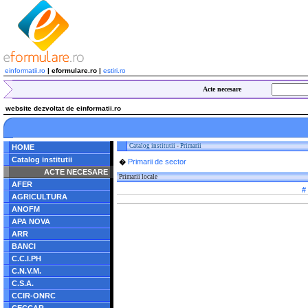
einformatii.ro
| eformulare.ro |
estiri.ro
Acte necesare
website dezvoltat de einformatii.ro
Catalog institutii
-
Primarii
HOME
Catalog institutii
Primarii de sector
�
ACTE NECESARE
Primarii locale
AFER
#
AGRICULTURA
ANOFM
APA NOVA
ARR
BANCI
C.C.I.PH
C.N.V.M.
C.S.A.
CCIR-ONRC