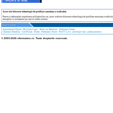
TIPIZATE SI TAXE
Acest site foloseste tehnologie de profilare anonima a traficului
.
Pentru a imbunatati experienta utilizatorilor sai, acest website foloseste tehnologia de profilare anonima a traficului
mesajelor si reclamelor pe care le vedeti online.
Apartamente Pipera
:
Biciclete Copii
:
Body-uri Bebelusi
:
Parfumuri Dama
Charmuri Pandora
:
Cod Postal
:
Firme
:
Parfumuri Tester
:
ProTV Live
:
anvelope vara
:
plafar produse
© 2003-2026 eformulare.ro. Toate drepturile rezervate.