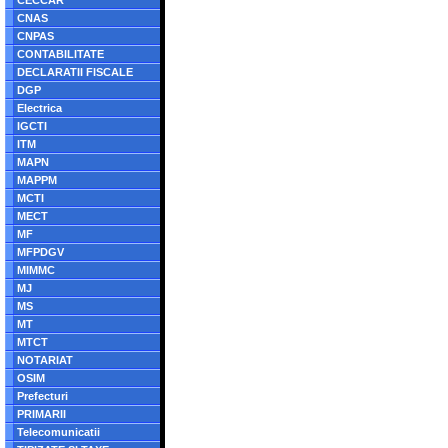
CECCAR
CNAS
CNPAS
CONTABILITATE
DECLARATII FISCALE
DGP
Electrica
IGCTI
ITM
MAPN
MAPPM
MCTI
MECT
MF
MFPDGV
MIMMC
MJ
MS
MT
MTCT
NOTARIAT
OSIM
Prefecturi
PRIMARII
Telecomunicatii