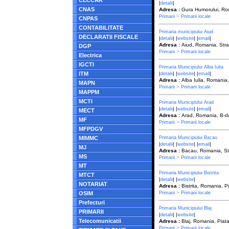
CECCAR
|
|
detalii
CNAS
Adresa :
Gura Humorului, Rom
>
Primarii
Primarii locale
CNPAS
CONTABILITATE
Primaria municipiului Aiud
DECLARATII FISCALE
|
| |
| |
|
detalii
website
email
Adresa :
Aiud, Romania, Str
DGP
>
Primarii
Primarii locale
Electrica
IGCTI
Primaria Municipiului Alba Iulia
ITM
|
| |
| |
|
detalii
website
email
Adresa :
Alba Iulia, Romania,
MAPN
>
Primarii
Primarii locale
MAPPM
MCTI
Primaria Municipiului Arad
|
| |
| |
|
detalii
website
email
MECT
Adresa :
Arad, Romania, B-dul
MF
>
Primarii
Primarii locale
MFPDGV
MIMMC
Primaria Municipiului Bacau
|
| |
| |
|
detalii
website
email
MJ
Adresa :
Bacau, Romania, Str
MS
>
Primarii
Primarii locale
MT
Primaria Municipiului Bistrita
MTCT
|
| |
|
detalii
website
NOTARIAT
Adresa :
Bistrita, Romania, P
>
OSIM
Primarii
Primarii locale
Prefecturi
Primaria Municipiului Blaj
PRIMARII
|
| |
|
detalii
website
Telecomunicatii
Adresa :
Blaj, Romania, Piat
>
Primarii
Primarii locale