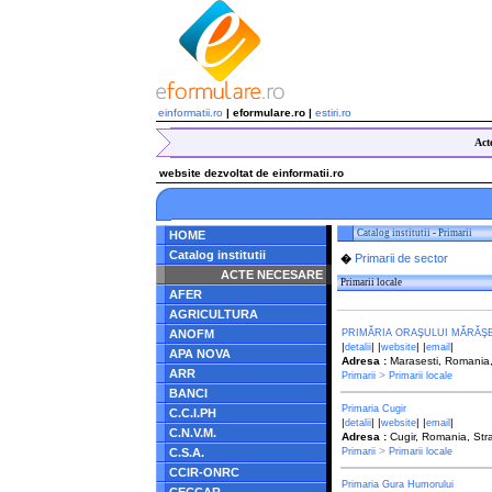
einformatii.ro
| eformulare.ro |
estiri.ro
Act
website dezvoltat de einformatii.ro
Catalog institutii
-
Primarii
HOME
Catalog institutii
Primarii de sector
�
ACTE NECESARE
Primarii locale
AFER
AGRICULTURA
ANOFM
PRIMĂRIA ORAŞULUI MĂRĂŞE
|
| |
| |
|
detalii
website
email
APA NOVA
Adresa :
Marasesti, Romania, 
ARR
>
Primarii
Primarii locale
BANCI
Primaria Cugir
C.C.I.PH
|
| |
| |
|
detalii
website
email
C.N.V.M.
Adresa :
Cugir, Romania, Stra
>
C.S.A.
Primarii
Primarii locale
CCIR-ONRC
Primaria Gura Humorului