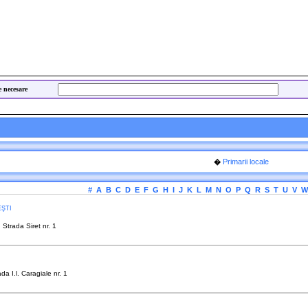
e necesare
Primarii locale
�
#
A
B
C
D
E
F
G
H
I
J
K
L
M
N
O
P
Q
R
S
T
U
V
W
ŞTI
Strada Siret nr. 1
da I.l. Caragiale nr. 1