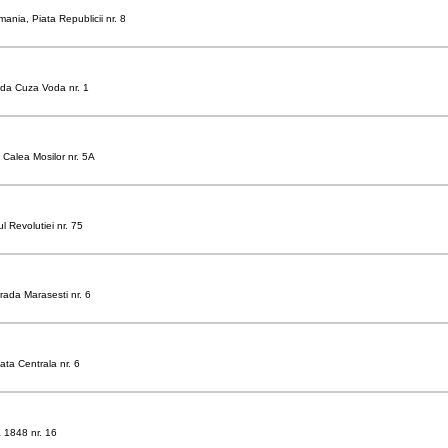
ania, Piata Republicii nr. 8
ada Cuza Voda nr. 1
 Calea Mosilor nr. 5A
 Revolutiei nr. 75
ada Marasesti nr. 6
iata Centrala nr. 6
a 1848 nr. 16