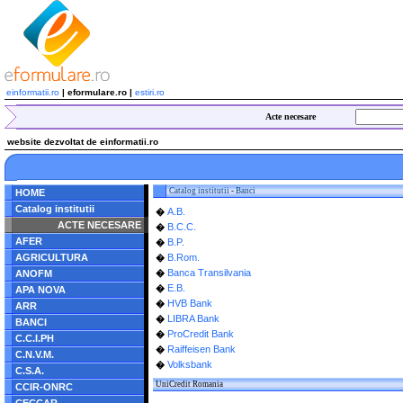
einformatii.ro
| eformulare.ro |
estiri.ro
Acte necesare
website dezvoltat de einformatii.ro
Catalog institutii
-
Banci
HOME
Catalog institutii
A.B.
�
ACTE NECESARE
B.C.C.
�
AFER
B.P.
�
AGRICULTURA
B.Rom.
�
Banca Transilvania
ANOFM
�
E.B.
�
APA NOVA
HVB Bank
�
ARR
LIBRA Bank
�
BANCI
ProCredit Bank
�
C.C.I.PH
Raiffeisen Bank
�
C.N.V.M.
Volksbank
�
C.S.A.
UniCredit Romania
CCIR-ONRC