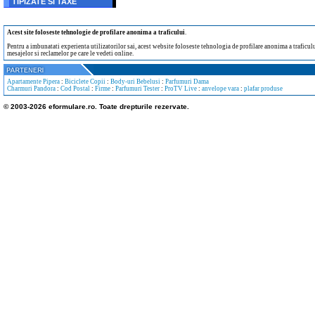
TIPIZATE SI TAXE
Acest site foloseste tehnologie de profilare anonima a traficului
.
Pentru a imbunatati experienta utilizatorilor sai, acest website foloseste tehnologia de profilare anonima a traficului
mesajelor si reclamelor pe care le vedeti online.
Apartamente Pipera
:
Biciclete Copii
:
Body-uri Bebelusi
:
Parfumuri Dama
Charmuri Pandora
:
Cod Postal
:
Firme
:
Parfumuri Tester
:
ProTV Live
:
anvelope vara
:
plafar produse
© 2003-2026 eformulare.ro. Toate drepturile rezervate.