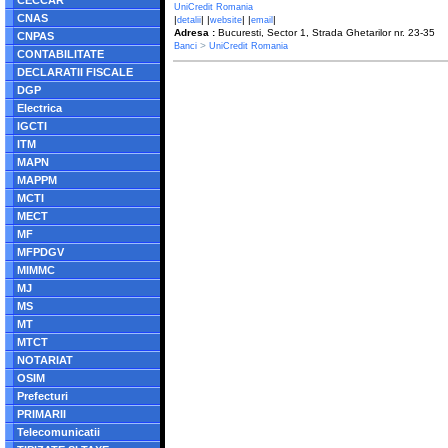
CECCAR
UniCredit Romania
CNAS
|
| |
| |
|
detalii
website
email
Adresa :
Bucuresti, Sector 1, Strada Ghetarilor nr. 23-35
CNPAS
>
Banci
UniCredit Romania
CONTABILITATE
DECLARATII FISCALE
DGP
Electrica
IGCTI
ITM
MAPN
MAPPM
MCTI
MECT
MF
MFPDGV
MIMMC
MJ
MS
MT
MTCT
NOTARIAT
OSIM
Prefecturi
PRIMARII
Telecomunicatii