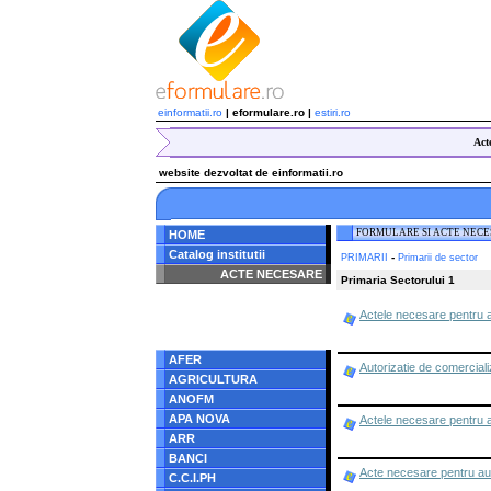
einformatii.ro
| eformulare.ro |
estiri.ro
Act
website dezvoltat de einformatii.ro
FORMULARE SI ACTE NEC
HOME
Catalog institutii
-
PRIMARII
Primarii de sector
ACTE NECESARE
Primaria Sectorului 1
Notice
: Undefined index:
Actele necesare pentru a
radacina in
/home/eformulare.ro/public_html/navigare/stanga.php
on line
62
AFER
Autorizatie de comerciali
AGRICULTURA
ANOFM
APA NOVA
Actele necesare pentru a
ARR
BANCI
Acte necesare pentru aut
C.C.I.PH