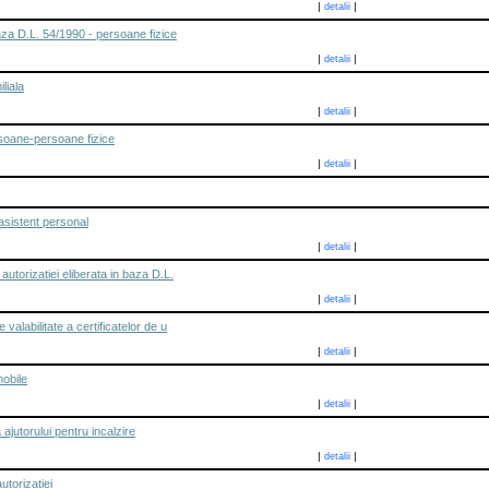
|
|
detalii
baza D.L. 54/1990 - persoane fizice
|
|
detalii
liala
|
|
detalii
rsoane-persoane fizice
|
|
detalii
asistent personal
|
|
detalii
utorizatiei eliberata in baza D.L.
|
|
detalii
valabilitate a certificatelor de u
|
|
detalii
mobile
|
|
detalii
jutorului pentru incalzire
|
|
detalii
torizatiei