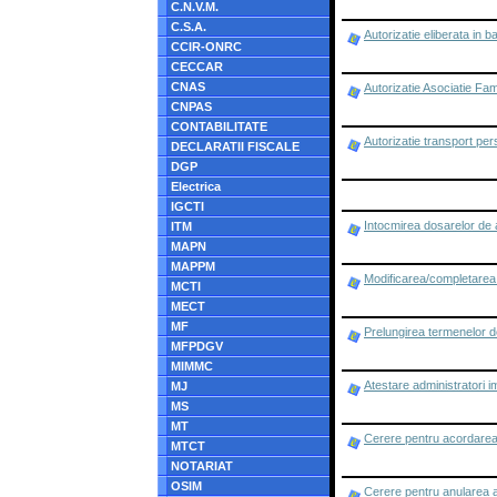
C.N.V.M.
C.S.A.
Autorizatie eliberata in 
CCIR-ONRC
CECCAR
CNAS
Autorizatie Asociatie Fami
CNPAS
CONTABILITATE
Autorizatie transport pe
DECLARATII FISCALE
DGP
Electrica
IGCTI
Intocmirea dosarelor de 
ITM
MAPN
MAPPM
Modificarea/completarea a
MCTI
MECT
MF
Prelungirea termenelor de 
MFPDGV
MIMMC
Atestare administratori i
MJ
MS
MT
Cerere pentru acordarea a
MTCT
NOTARIAT
OSIM
Cerere pentru anularea au