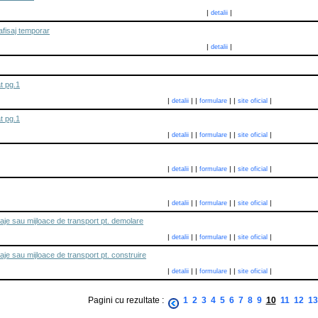
|
|
detalii
fisaj temporar
|
|
detalii
at pg.1
|
|
|
|
|
|
detalii
formulare
site oficial
at pg.1
|
|
|
|
|
|
detalii
formulare
site oficial
|
|
|
|
|
|
detalii
formulare
site oficial
|
|
|
|
|
|
detalii
formulare
site oficial
ilaje sau mijloace de transport pt. demolare
|
|
|
|
|
|
detalii
formulare
site oficial
laje sau mijloace de transport pt. construire
|
|
|
|
|
|
detalii
formulare
site oficial
Pagini cu rezultate :
1
2
3
4
5
6
7
8
9
10
11
12
13