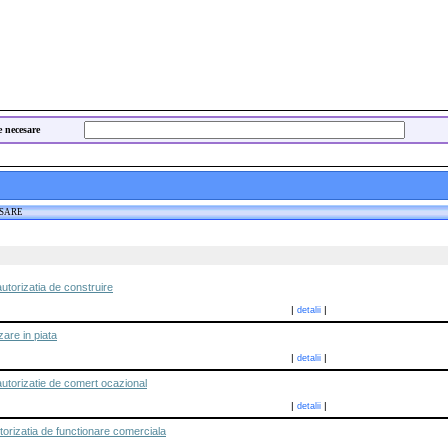
e necesare
ESARE
utorizatia de construire
|
|
detalii
zare in piata
|
|
detalii
utorizatie de comert ocazional
|
|
detalii
orizatia de functionare comerciala