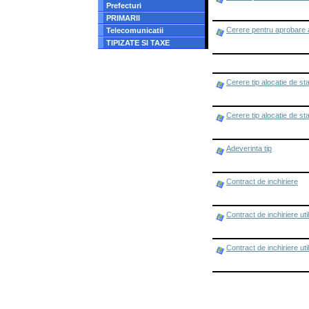
Prefecturi
PRIMARII
Cerere pentru aprobare a
Telecomunicatii
TIPIZATE SI TAXE
Cerere tip alocatie de st
Cerere tip alocatie de st
Adeverinta tip
Contract de inchiriere
Contract de inchiriere ut
Contract de inchiriere uti