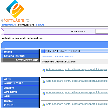
einformatii.ro
| eformulare.ro |
estiri.ro
Acte necesare
website dezvoltat de einformatii.ro
FORMULARE SI ACTE NECESARE
HOME
Catalog institutii
-
Prefecturi
Prefecturi Judetene
ACTE NECESARE
Prefectura Judetului Calarasi
Notice
: Undefined index:
Acte necesare pentru eliberarea pasaportului simplu
radacina in
/home/eformulare.ro/public_html/navigare/stanga.php
on line
62
AFER
Acte necesare pentru eliberarea pasaportului simplu in
AGRICULTURA
ANOFM
APA NOVA
Acte necesare pentru eliberarea pasaportului simplu pe
ARR
BANCI
Acte necesare pentru eliberarea pasaportului simplu pe
C.C.I.PH