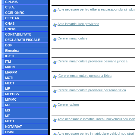
C.N.V.M.
C.S.A.
Acte necesare pentru eliberarea pasaportului simplu p
CCIR-ONRC
CECCAR
CNAS
Acte inmatriculare provizorie
CNPAS
CONTABILITATE
Cerere inmatriculare
DECLARATII FISCALE
DGP
Electrica
IGCTI
Cerere inmatriculare provizorie pesoana juridica
ITM
MAPN
MAPPM
Cerere inmatriculare persoana fizica
MCTI
MECT
MF
Cerere inmatriculare provizorie persoana fizica
MFPDGV
MIMMC
Cerere radiere
MJ
MS
MT
Acte necesare la inmatricularea unui vehicul nou indige
MTCT
NOTARIAT
OSIM
Acte necesare pentru inmatriculare vehicul nou strai