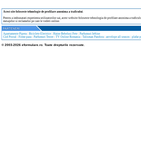
Acest site foloseste tehnologie de profilare anonima a traficului
.
Pentru a imbunatati experienta utilizatorilor sai, acest website foloseste tehnologia de profilare anonima a traficului
mesajelor si reclamelor pe care le vedeti online.
Apartamente Pipera
:
Biciclete Electrice
:
Haine Bebelusi Fete
:
Parfumuri Ieftine
Cod Postal
:
Firme paza
:
Parfumuri Tester
:
TV Online Romania
:
Talisman Pandora
:
anvelope all season
:
plafar 
© 2003-2026 eformulare.ro. Toate drepturile rezervate.