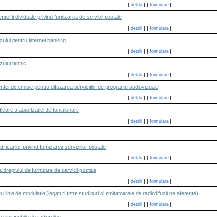
|
|
|
|
detalii
formulare
ntei individuale privind furnizarea de servicii postale
|
|
|
|
detalii
formulare
zului pentru internet banking
|
|
|
|
detalii
formulare
zului tehnic
|
|
|
|
detalii
formulare
entei de emisie pentru difuzarea serviciilor de programe audiovizuale
|
|
|
|
detalii
formulare
icare a autorizatiei de functionare
|
|
|
|
detalii
formulare
ficarilor privind furnizarea serviciilor postale
|
|
|
|
detalii
formulare
 a dreptului de furnizare de servicii postale
|
|
|
|
detalii
formulare
 linie de modulatie (legaturi între studiouri si emitatoarele de radiodifuziune aferente)
|
|
|
|
detalii
formulare
 linii mobile de radioreleu