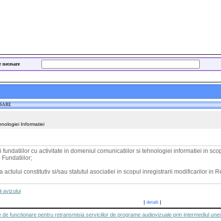
e necesare
ESARE
hnologiei Informatiei
si fundatiilor cu activitate in domeniul comunicatiilor si tehnologiei informatiei in scop
i Fundatiilor;
actului constitutiv si/sau statutul asociatiei in scopul inregistrarii modificarilor in Re
i avizului
|
|
detalii
ice de functionare pentru retransmisia serviciilor de programe audiovizuale prin intermediul unei