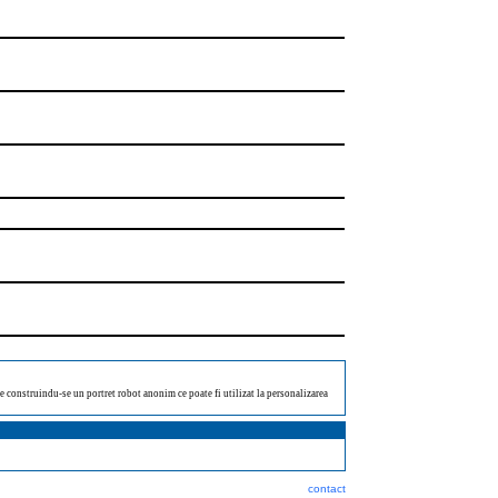
ate construindu-se un portret robot anonim ce poate fi utilizat la personalizarea
contact