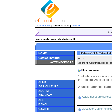
einformatii.ro
| eformulare.ro |
estiri.ro
Act
website dezvoltat de einformatii.ro
FORMULARE SI ACTE NEC
HOME
Catalog institutii
MCTI
ACTE NECESARE
Ministerul Comunicatiilor si Te
Notice
: Undefined index:
Eliberare avize
radacina in
/home/eformulare.ro/public_html/navigare/stanga.php
1.infiintare a asociatiior 
on line
62
in Registrul Asociatiilor s
AFER
AGRICULTURA
2.functionare/modificare a 
ANOFM
APA NOVA
Actele necesare solicitari
ARR
BANCI
Lista autorizatiilor tehn
C.C.I.PH