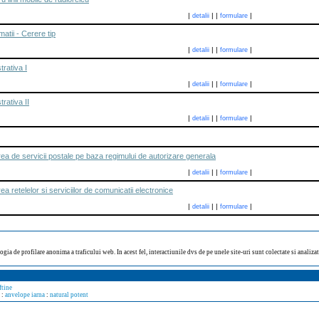
|
|
|
|
detalii
formulare
atii - Cerere tip
|
|
|
|
detalii
formulare
rativa I
|
|
|
|
detalii
formulare
rativa II
|
|
|
|
detalii
formulare
area de servicii postale pe baza regimului de autorizare generala
|
|
|
|
detalii
formulare
rea retelelor si serviciilor de comunicatii electronice
|
|
|
|
detalii
formulare
ogia de profilare anonima a traficului web. In acest fel, interactiunile dvs de pe unele site-uri sunt colectate si analiz
ftine
:
anvelope iarna
:
natural potent