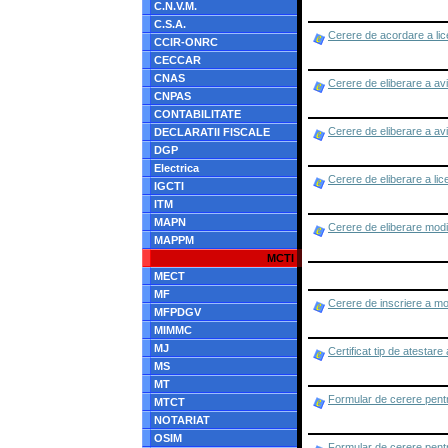
C.N.V.M.
C.S.A.
Cerere de acordare a lice
CCIR-ONRC
CECCAR
CNAS
Cerere de eliberare a avi
CNPAS
CONTABILITATE
Cerere de eliberare a avi
DECLARATII FISCALE
DGP
Electrica
Cerere de eliberare a lic
IGCTI
ITM
MAPN
Cerere de eliberare modif
MAPPM
MCTI
MECT
MF
Cerere de inscriere a modi
MFPDGV
MIMMC
MJ
Certificat tip de atestare
MS
MT
Formular de cerere pentru
MTCT
NOTARIAT
OSIM
Formular de cerere pentru