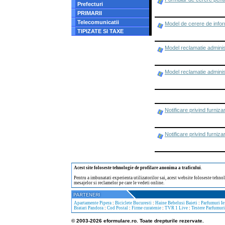
Prefecturi
PRIMARII
Telecomunicatii
Model de cerere de inform
TIPIZATE SI TAXE
Model reclamatie administ
Model reclamatie administ
Notificare privind furniz
Notificare privind furniza
Acest site foloseste tehnologie de profilare anonima a traficului
.
Pentru a imbunatati experienta utilizatorilor sai, acest website foloseste tehnol
mesajelor si reclamelor pe care le vedeti online.
Apartamente Pipera
:
Biciclete Bucuresti
:
Haine Bebelusi Baieti
:
Parfumuri Ie
Bratari Pandora
:
Cod Postal
:
Firme curatenie
:
TVR 1 Live
:
Testere Parfumuri
© 2003-2026 eformulare.ro. Toate drepturile rezervate.