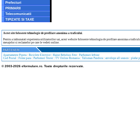
Prefecturi
PRIMARII
Telecomunicatii
TIPIZATE SI TAXE
Acest site foloseste tehnologie de profilare anonima a traficului
.
Pentru a imbunatati experienta utilizatorilor sai, acest website foloseste tehnologia de profilare anonima a traficului
mesajelor si reclamelor pe care le vedeti online.
Apartamente Pipera
:
Biciclete Electrice
:
Haine Bebelusi Fete
:
Parfumuri Ieftine
Cod Postal
:
Firme paza
:
Parfumuri Tester
:
TV Online Romania
:
Talisman Pandora
:
anvelope all season
:
plafar 
© 2003-2026 eformulare.ro. Toate drepturile rezervate.