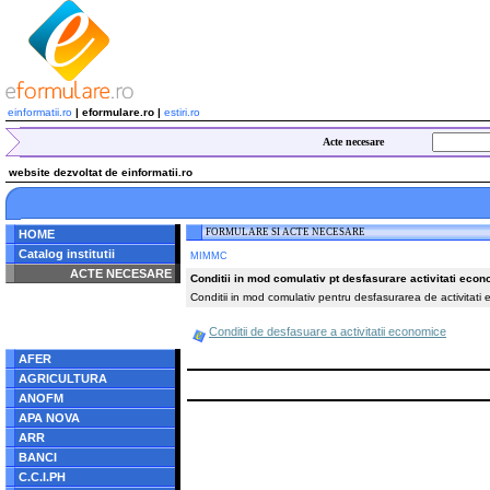
einformatii.ro
| eformulare.ro |
estiri.ro
Acte necesare
website dezvoltat de einformatii.ro
FORMULARE SI ACTE NECESARE
HOME
Catalog institutii
MIMMC
ACTE NECESARE
Conditii in mod comulativ pt desfasurare activitati eco
Conditii in mod comulativ pentru desfasurarea de activitati 
Notice
: Undefined index:
radacina in
/home/eformulare.ro/public_html/navigare/stanga.php
Conditii de desfasuare a activitatii economice
on line
62
AFER
AGRICULTURA
ANOFM
APA NOVA
ARR
BANCI
C.C.I.PH