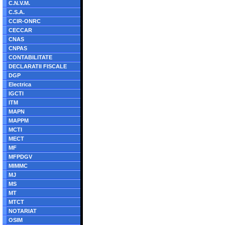
C.N.V.M.
C.S.A.
CCIR-ONRC
CECCAR
CNAS
CNPAS
CONTABILITATE
DECLARATII FISCALE
DGP
Electrica
IGCTI
ITM
MAPN
MAPPM
MCTI
MECT
MF
MFPDGV
MIMMC
MJ
MS
MT
MTCT
NOTARIAT
OSIM