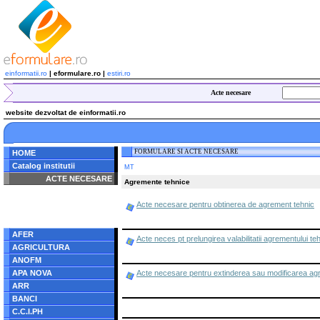
einformatii.ro
| eformulare.ro |
estiri.ro
Acte necesare
website dezvoltat de einformatii.ro
FORMULARE SI ACTE NECESARE
HOME
Catalog institutii
MT
ACTE NECESARE
Agremente tehnice
Notice
: Undefined index:
Acte necesare pentru obtinerea de agrement tehnic
radacina in
/home/eformulare.ro/public_html/navigare/stanga.php
on line
62
AFER
Acte neces pt prelungirea valabilitatii agrementului te
AGRICULTURA
ANOFM
APA NOVA
Acte necesare pentru extinderea sau modificarea agr
ARR
BANCI
C.C.I.PH