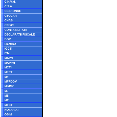
C.N.V.M.
C.S.A.
CCIR-ONRC
CECCAR
CNAS
CNPAS
CONTABILITATE
DECLARATII FISCALE
DGP
Electrica
IGCTI
ITM
MAPN
MAPPM
MCTI
MECT
MF
MFPDGV
MIMMC
MJ
MS
MT
MTCT
NOTARIAT
OSIM