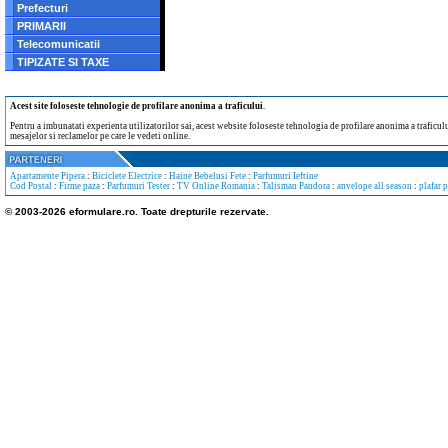
Prefecturi
PRIMARII
Telecomunicatii
TIPIZATE SI TAXE
Acest site foloseste tehnologie de profilare anonima a traficului
.
Pentru a imbunatati experienta utilizatorilor sai, acest website foloseste tehnologia de profilare anonima a traficului
mesajelor si reclamelor pe care le vedeti online.
Apartamente Pipera
:
Biciclete Electrice
:
Haine Bebelusi Fete
:
Parfumuri Ieftine
Cod Postal
:
Firme paza
:
Parfumuri Tester
:
TV Online Romania
:
Talisman Pandora
:
anvelope all season
:
plafar 
© 2003-2026 eformulare.ro. Toate drepturile rezervate.