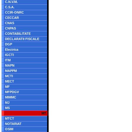
C.N.V.M.
C.S.A.
CCIR-ONRC
CECCAR
CNAS
CNPAS
CONTABILITATE
DECLARATII FISCALE
DGP
Electrica
IGCTI
ITM
MAPN
MAPPM
MCTI
MECT
MF
MFPDGV
MIMMC
MJ
MS
MT
MTCT
NOTARIAT
OSIM