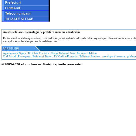
Prefecturi
PRIMARII
Telecomunicatii
TIPIZATE SI TAXE
Acest site foloseste tehnologie de profilare anonima a traficului
.
Pentru a imbunatati experienta utilizatorilor sai, acest website foloseste tehnologia de profilare anonima a traficului
mesajelor si reclamelor pe care le vedeti online.
Apartamente Pipera
:
Biciclete Electrice
:
Haine Bebelusi Fete
:
Parfumuri Ieftine
Cod Postal
:
Firme paza
:
Parfumuri Tester
:
TV Online Romania
:
Talisman Pandora
:
anvelope all season
:
plafar 
© 2003-2026 eformulare.ro. Toate drepturile rezervate.