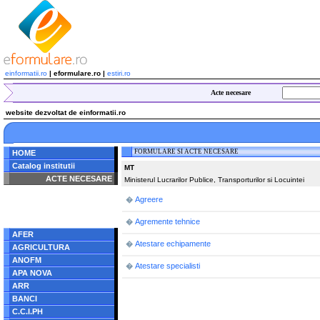
einformatii.ro
| eformulare.ro |
estiri.ro
Acte necesare
website dezvoltat de einformatii.ro
FORMULARE SI ACTE NECESARE
HOME
Catalog institutii
MT
ACTE NECESARE
Ministerul Lucrarilor Publice, Transporturilor si Locuintei
Notice
: Undefined index:
Agreere
�
radacina in
/home/eformulare.ro/public_html/navigare/stanga.php
Agremente tehnice
�
on line
62
AFER
Atestare echipamente
�
AGRICULTURA
ANOFM
Atestare specialisti
�
APA NOVA
ARR
BANCI
C.C.I.PH