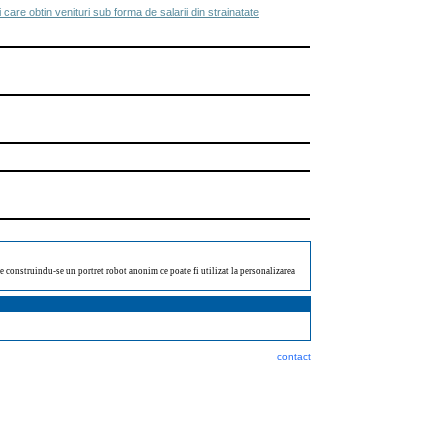
 care obtin venituri sub forma de salarii din strainatate
ate construindu-se un portret robot anonim ce poate fi utilizat la personalizarea
contact