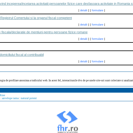
ivind inceperea/incetarea activitatii persoanelor fizice care desfasoara activitate in Romania si
|
|
|
|
detalii
formulare
 Registrul Comertului si la organul fiscal competent
|
|
|
|
detalii
formulare
e fiscala/declaratie de mentiuni pentru persoane fizice romane
|
|
|
|
detalii
formulare
omiciliului fiscal al contribuabil
|
|
|
|
detalii
formulare
ogia de profilare anonima a traficului web. In acest fel, interactiunile dvs de pe unele site-uri sunt colectate si analiz
ftine
:
anvelope iarna
:
natural potent