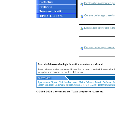
Prefecturi
Declaratie informativa pr
PRIMARII
Telecomunicatii
Cerere de inregistrare in
TIPIZATE SI TAXE
Declaratie de inregistrar
Cerere de inregistrare a d
Acest site foloseste tehnologie de profilare anonima a traficului
.
Pentru a imbunatati experienta utilizatorilor sai, acest website foloseste tehnol
mesajelor si reclamelor pe care le vedeti online.
Apartamente Pipera
:
Biciclete Bucuresti
:
Haine Bebelusi Baieti
:
Parfumuri Ie
Bratari Pandora
:
Cod Postal
:
Firme curatenie
:
TVR 1 Live
:
Testere Parfumuri
© 2003-2026 eformulare.ro. Toate drepturile rezervate.