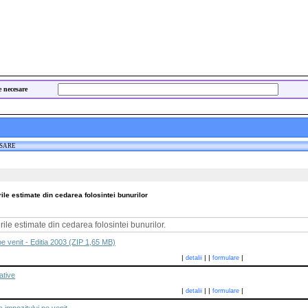
e necesare
ESARE
ile estimate din cedarea folosintei bunurilor
rile estimate din cedarea folosintei bunurilor.
e venit - Editia 2003 (ZIP 1,65 MB)
|
|
|
|
detalii
formulare
ative
|
|
|
|
detalii
formulare