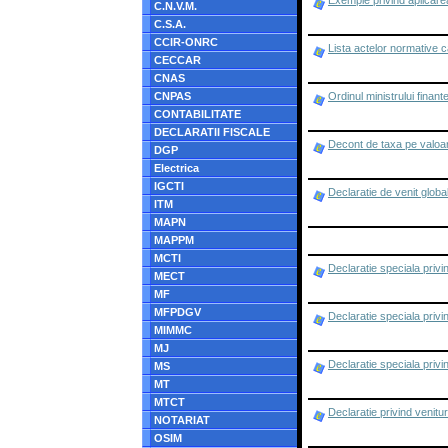
Exemple privind aplicarea
C.N.V.M.
C.S.A.
CCIR-ONRC
Lista actelor normative 
CECCAR
CNAS
CNPAS
Ordinul ministrului finan
CONTABILITATE
DECLARATII FISCALE
Decont de taxa pe valoa
DGP
Electrica
IGCTI
Declaratie de venit globa
ITM
MAPN
MAPPM
MCTI
Declaratie speciala privin
MECT
MF
MFPDGV
Declaratie speciala privin
MIMMC
MJ
Declaratie speciala privin
MS
MT
MTCT
Declaratie privind venitur
NOTARIAT
OSIM