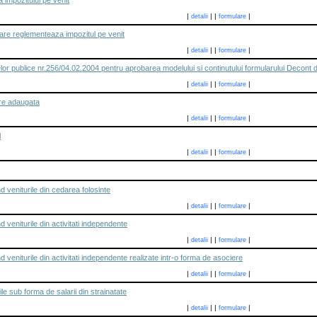
 impozitului pe venit
|
|
|
|
detalii
formulare
care reglementeaza impozitul pe venit
|
|
|
|
detalii
formulare
telor publice nr.256/04.02.2004 pentru aprobarea modelului si continutului formularului Decont
|
|
|
|
detalii
formulare
re adaugata
|
|
|
|
detalii
formulare
l
|
|
|
|
detalii
formulare
d veniturile din cedarea folosinte
|
|
|
|
detalii
formulare
d veniturile din activitati independente
|
|
|
|
detalii
formulare
d veniturile din activitati independente realizate intr-o forma de asociere
|
|
|
|
detalii
formulare
ile sub forma de salarii din strainatate
|
|
|
|
detalii
formulare