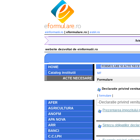
einformatii.ro
| eformulare.ro |
estiri.ro
Act
website dezvoltat de einformatii.ro
FORMULARE SI ACTE NEC
HOME
Catalog institutii
MF
ACTE NECESARE
Formulare
Notice
: Undefined index:
Declaratie privind venitur
radacina in
/home/eformulare.ro/public_html/navigare/stanga.php
|
|
formulare
on line
62
-Declaratie privind venitu
AFER
AGRICULTURA
Prezentarea impozitului p
ANOFM
APA NOVA
ARR
Sinteza obligatiilor declar
BANCI
C.C.I.PH