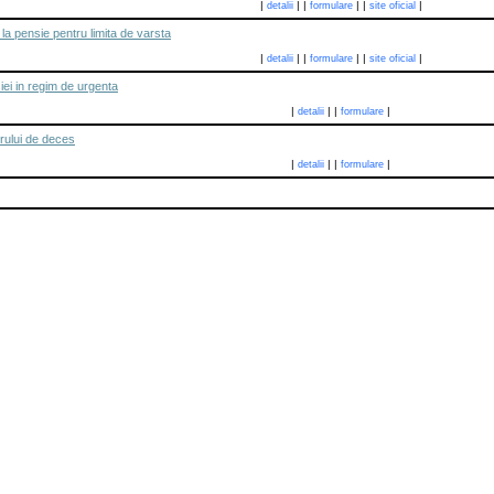
|
|
|
|
|
|
detalii
formulare
site oficial
la pensie pentru limita de varsta
|
|
|
|
|
|
detalii
formulare
site oficial
iei in regim de urgenta
|
|
|
|
detalii
formulare
orului de deces
|
|
|
|
detalii
formulare