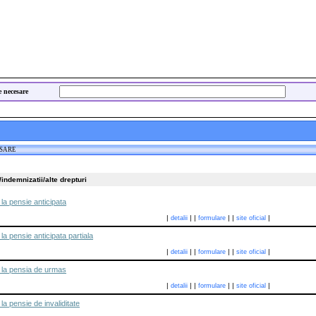
e necesare
ESARE
/indemnizatii/alte drepturi
la pensie anticipata
|
|
|
|
|
|
detalii
formulare
site oficial
la pensie anticipata partiala
|
|
|
|
|
|
detalii
formulare
site oficial
 la pensia de urmas
|
|
|
|
|
|
detalii
formulare
site oficial
la pensie de invaliditate