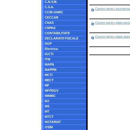
C.N.V.M.
C.S.A.
Cerere pentru inscrierea 
CCIR-ONRC
CECCAR
CNAS
Cerere pentru plata pens
CNPAS
CONTABILITATE
Cerere pentru plata ajut
DECLARATII FISCALE
DGP
Electrica
IGCTI
ITM
MAPN
MAPPM
MCTI
MECT
MF
MFPDGV
MIMMC
MJ
MS
MT
MTCT
NOTARIAT
OSIM