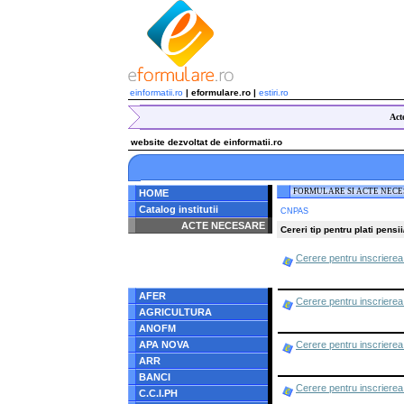
einformatii.ro
| eformulare.ro |
estiri.ro
Act
website dezvoltat de einformatii.ro
FORMULARE SI ACTE NEC
HOME
Catalog institutii
CNPAS
ACTE NECESARE
Cereri tip pentru plati pensii
Notice
: Undefined index:
Cerere pentru inscrierea 
radacina in
/home/eformulare.ro/public_html/navigare/stanga.php
on line
62
AFER
Cerere pentru inscrierea 
AGRICULTURA
ANOFM
APA NOVA
Cerere pentru inscrierea
ARR
BANCI
Cerere pentru inscrierea 
C.C.I.PH