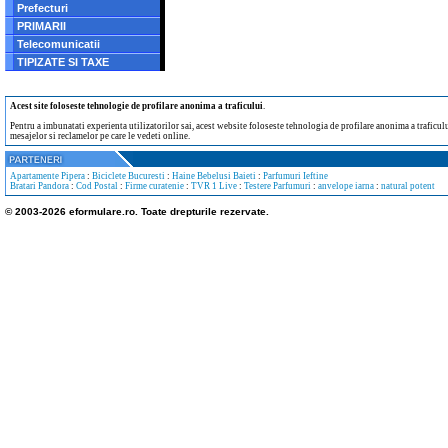
Prefecturi
PRIMARII
Telecomunicatii
TIPIZATE SI TAXE
Acest site foloseste tehnologie de profilare anonima a traficului
.
Pentru a imbunatati experienta utilizatorilor sai, acest website foloseste tehnologia de profilare anonima a traficului
mesajelor si reclamelor pe care le vedeti online.
Apartamente Pipera
:
Biciclete Bucuresti
:
Haine Bebelusi Baieti
:
Parfumuri Ieftine
Bratari Pandora
:
Cod Postal
:
Firme curatenie
:
TVR 1 Live
:
Testere Parfumuri
:
anvelope iarna
:
natural potent
© 2003-2026 eformulare.ro. Toate drepturile rezervate.