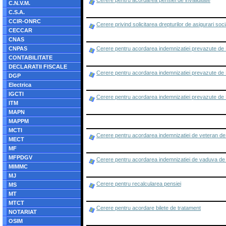
Cerere pentru acordarea pensiei de invaliditate
C.N.V.M.
C.S.A.
CCIR-ONRC
Cerere privind solicitarea drepturilor de asigurari soci
CECCAR
CNAS
CNPAS
Cerere pentru acordarea indemnizatiei prevazute de 
CONTABILITATE
DECLARATII FISCALE
Cerere pentru acordarea indemnizatiei prevazute de
DGP
Electrica
IGCTI
Cerere pentru acordarea indemnizatiei prevazute de 
ITM
MAPN
MAPPM
MCTI
Cerere pentru acordarea indemnizatiei de veteran de
MECT
MF
MFPDGV
Cerere pentru acordarea indemnizatiei de vaduva de
MIMMC
MJ
Cerere pentru recalcularea pensiei
MS
MT
MTCT
Cerere pentru acordare bilete de tratament
NOTARIAT
OSIM