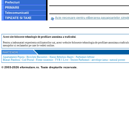
Prefecturi
PRIMARII
Telecomunicatii
Acte necesare pentru eliberarea pasapoartelor simple c
TIPIZATE SI TAXE
Acest site foloseste tehnologie de profilare anonima a traficului
.
Pentru a imbunatati experienta utilizatorilor sai, acest website foloseste tehnologia de profilare anonima a traficului
mesajelor si reclamelor pe care le vedeti online.
Apartamente Pipera
:
Biciclete Bucuresti
:
Haine Bebelusi Baieti
:
Parfumuri Ieftine
Bratari Pandora
:
Cod Postal
:
Firme curatenie
:
TVR 1 Live
:
Testere Parfumuri
:
anvelope iarna
:
natural potent
© 2003-2026 eformulare.ro. Toate drepturile rezervate.