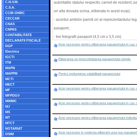
C.N.V.M.
autoritatile statului respectiv, carnet de rezident, p
C.S.A.
ori alta dovada scrisa, eliberata in acest scop);
CCIR-ONRC
CECCAR
- acordul ambilor parinti ori al reprezentantului leg
CNAS
pasaport;
CNPAS
CONTABILITATE
- trei fotografii pasaport (4,5 cm x 3,5 cm).
DECLARATII FISCALE
Acte necesare pentru eliberarea pasaportului in caz 
DGP
Electrica
IGCTI
Eliberarea ori preschimbarea pasaportului simplu
ITM
MAPN
MAPPM
Pentru prelungirea valabilitatii pasaportului
MCTI
MECT
Acte necesare pentru eliberarea pasaportului in caz d
MF
MFPDGV
MIMMC
Acte necesare pentru eliberarea pasaportului in caz d
MJ
MS
MT
Acte necesare pentru eliberarea pasaportului individua
MTCT
NOTARIAT
Acte necesare in vederea eliberarii unui nou pasaport s
OSIM