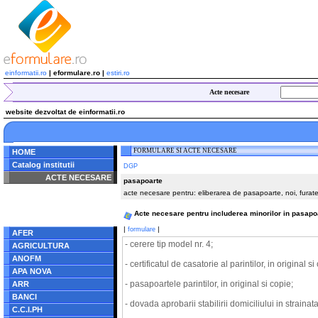
einformatii.ro
| eformulare.ro |
estiri.ro
Acte necesare
website dezvoltat de einformatii.ro
FORMULARE SI ACTE NECESARE
HOME
Catalog institutii
DGP
ACTE NECESARE
pasapoarte
acte necesare pentru: eliberarea de pasapoarte, noi, furate
Notice
: Undefined index:
radacina in
/home/eformulare.ro/public_html/navigare/stanga.php
Acte necesare pentru includerea minorilor in pasapoar
on line
62
|
|
formulare
AFER
- cerere tip model nr. 4;
AGRICULTURA
ANOFM
- certificatul de casatorie al parintilor, in original si
APA NOVA
- pasapoartele parintilor, in original si copie;
ARR
BANCI
- dovada aprobarii stabilirii domiciliului in strainat
C.C.I.PH