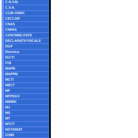
C.N.V.M.
C.S.A.
CCIR-ONRC
CECCAR
CNAS
CNPAS
CONTABILITATE
DECLARATII FISCALE
DGP
Electrica
IGCTI
ITM
MAPN
MAPPM
MCTI
MECT
MF
MFPDGV
MIMMC
MJ
MS
MT
MTCT
NOTARIAT
OSIM