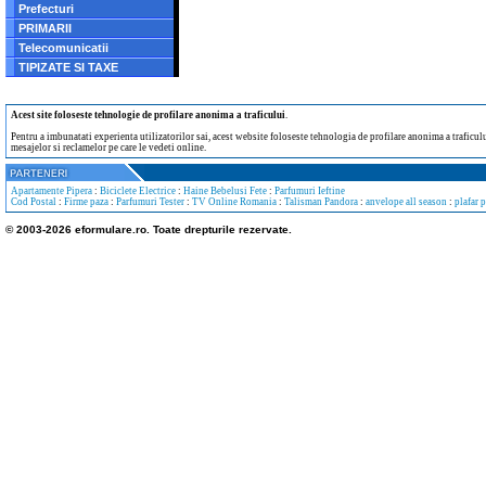
Prefecturi
PRIMARII
Telecomunicatii
TIPIZATE SI TAXE
Acest site foloseste tehnologie de profilare anonima a traficului
.
Pentru a imbunatati experienta utilizatorilor sai, acest website foloseste tehnologia de profilare anonima a traficului
mesajelor si reclamelor pe care le vedeti online.
Apartamente Pipera
:
Biciclete Electrice
:
Haine Bebelusi Fete
:
Parfumuri Ieftine
Cod Postal
:
Firme paza
:
Parfumuri Tester
:
TV Online Romania
:
Talisman Pandora
:
anvelope all season
:
plafar 
© 2003-2026 eformulare.ro. Toate drepturile rezervate.