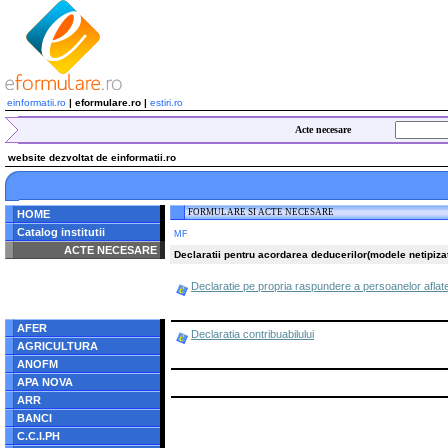
einformatii.ro
| eformulare.ro |
estiri.ro
Acte necesare
website dezvoltat de einformatii.ro
FORMULARE SI ACTE NECESARE
HOME
Catalog institutii
MF
ACTE NECESARE
Declaratii pentru acordarea deducerilor(modele netipiza
Notice
: Undefined index:
Declaratie pe propria raspundere a persoanelor aflate 
radacina in
/home/eformulare.ro/public_html/navigare/stanga.php
on line
62
AFER
Declaratia contribuabilului
AGRICULTURA
ANOFM
APA NOVA
ARR
BANCI
C.C.I.PH