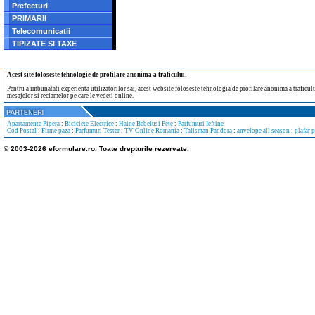
Prefecturi
PRIMARII
Telecomunicatii
TIPIZATE SI TAXE
Acest site foloseste tehnologie de profilare anonima a traficului
.
Pentru a imbunatati experienta utilizatorilor sai, acest website foloseste tehnologia de profilare anonima a traficului
mesajelor si reclamelor pe care le vedeti online.
Apartamente Pipera
:
Biciclete Electrice
:
Haine Bebelusi Fete
:
Parfumuri Ieftine
Cod Postal
:
Firme paza
:
Parfumuri Tester
:
TV Online Romania
:
Talisman Pandora
:
anvelope all season
:
plafar 
© 2003-2026 eformulare.ro. Toate drepturile rezervate.