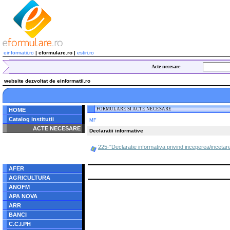
einformatii.ro
| eformulare.ro |
estiri.ro
Acte necesare
website dezvoltat de einformatii.ro
FORMULARE SI ACTE NECESARE
HOME
Catalog institutii
MF
ACTE NECESARE
Declaratii informative
Notice
: Undefined index:
225-"Declaratie informativa privind inceperea/incetarea
radacina in
/home/eformulare.ro/public_html/navigare/stanga.php
on line
62
AFER
AGRICULTURA
ANOFM
APA NOVA
ARR
BANCI
C.C.I.PH