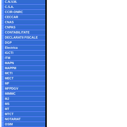
C.N.V.M.
C.S.A.
CCIR-ONRC
CECCAR
CNAS
CNPAS
CONTABILITATE
DECLARATII FISCALE
DGP
Electrica
IGCTI
ITM
MAPN
MAPPM
MCTI
MECT
MF
MFPDGV
MIMMC
MJ
MS
MT
MTCT
NOTARIAT
OSIM