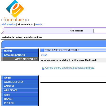
einformatii.ro
| eformulare.ro |
estiri.ro
Acte necesare
website dezvoltat de einformatii.ro
FORMULARE SI ACTE NECESARE
HOME
Catalog institutii
CNAS
ACTE NECESARE
Acte necesare modalitati de finantare Medicredit
Notice
: Undefined index:
Cerere pentru acordarea pensiei anticipate
radacina in
/home/eformulare.ro/public_html/navigare/stanga.php
on line
62
AFER
AGRICULTURA
ANOFM
APA NOVA
ARR
BANCI
C.C.I.PH