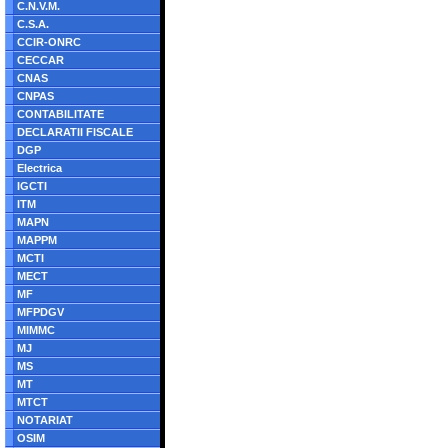
C.N.V.M.
C.S.A.
CCIR-ONRC
CECCAR
CNAS
CNPAS
CONTABILITATE
DECLARATII FISCALE
DGP
Electrica
IGCTI
ITM
MAPN
MAPPM
MCTI
MECT
MF
MFPDGV
MIMMC
MJ
MS
MT
MTCT
NOTARIAT
OSIM