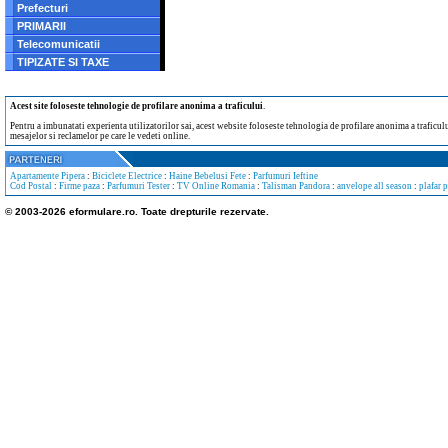
Prefecturi
PRIMARII
Telecomunicatii
TIPIZATE SI TAXE
Acest site foloseste tehnologie de profilare anonima a traficului
.
Pentru a imbunatati experienta utilizatorilor sai, acest website foloseste tehnologia de profilare anonima a traficului
mesajelor si reclamelor pe care le vedeti online.
Apartamente Pipera
:
Biciclete Electrice
:
Haine Bebelusi Fete
:
Parfumuri Ieftine
Cod Postal
:
Firme paza
:
Parfumuri Tester
:
TV Online Romania
:
Talisman Pandora
:
anvelope all season
:
plafar 
© 2003-2026 eformulare.ro. Toate drepturile rezervate.