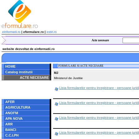
einformatii.ro
| eformulare.ro |
estiri.ro
Acte necesare
website dezvoltat de einformatii.ro
FORMULARE SI ACTE NECESARE
HOME
Catalog institutii
MJ
ACTE NECESARE
Ministerul de Justitie
Notice
: Undefined index:
Lista formularelor pentru inregistrare - persoane juridi
radacina in
/home/eformulare.ro/public_html/navigare/stanga.php
on line
62
AFER
Lista formularelor pentru inregistrare - persoane juridi
AGRICULTURA
ANOFM
Lista formularelor pentru inregistrare - persoane jurid
APA NOVA
ARR
BANCI
Lista formularelor pentru inregistrare - persoane jurid
C.C.I.PH