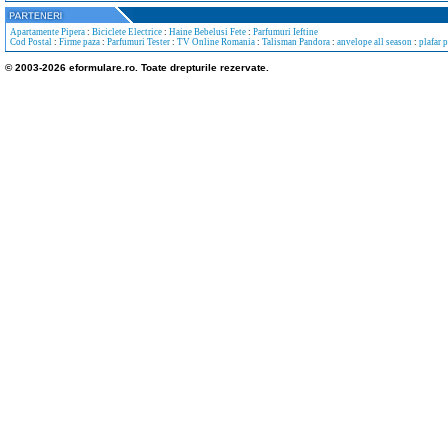
Apartamente Pipera
:
Biciclete Electrice
:
Haine Bebelusi Fete
:
Parfumuri Ieftine
Cod Postal
:
Firme paza
:
Parfumuri Tester
:
TV Online Romania
:
Talisman Pandora
:
anvelope all season
:
plafar 
© 2003-2026 eformulare.ro. Toate drepturile rezervate.