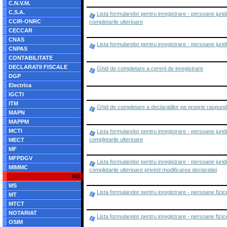
C.N.V.M.
C.S.A.
Lista formularelor pentru inregistrare - persoane juridi
CCIR-ONRC
completarile ulterioare
CECCAR
CNAS
Lista formularelor pentru inregistrare - persoane jurid
CNPAS
CONTABILITATE
DECLARATII FISCALE
Ghid de completare a cererii de inregistrare
DGP
Electrica
IGCTI
ITM
Ghid de completare a declaratiilor pe proprie raspun
MAPN
MAPPM
MCTI
Lista formularelor pentru inregistrare - persoane juridi
completarile ulterioare
MECT
MF
MFPDGV
Lista formularelor pentru inregistrare - persoane jurid
MIMMC
completarile ulterioare privind modificarea declaratiei
MJ
MS
Lista formularelor pentru inregistrare - persoane fizic
MT
MTCT
NOTARIAT
Lista formularelor pentru inregistrare - persoane fiz
OSIM