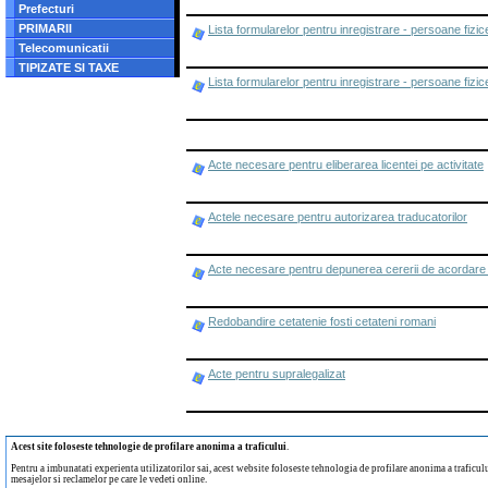
Prefecturi
PRIMARII
Lista formularelor pentru inregistrare - persoane fizice
Telecomunicatii
TIPIZATE SI TAXE
Lista formularelor pentru inregistrare - persoane fizic
Acte necesare pentru eliberarea licentei pe activitate
Actele necesare pentru autorizarea traducatorilor
Acte necesare pentru depunerea cererii de acordare
Redobandire cetatenie fosti cetateni romani
Acte pentru supralegalizat
Acest site foloseste tehnologie de profilare anonima a traficului
.
Pentru a imbunatati experienta utilizatorilor sai, acest website foloseste tehnologia de profilare anonima a traficului
mesajelor si reclamelor pe care le vedeti online.