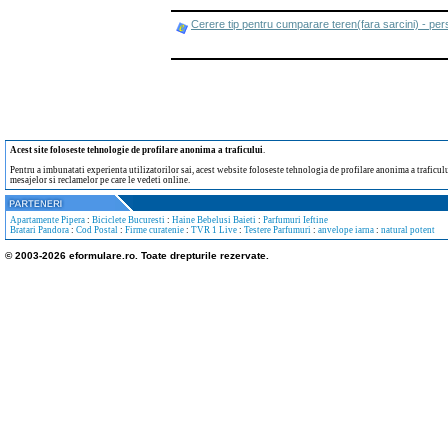
Cerere tip pentru cumparare teren(fara sarcini) - per
Acest site foloseste tehnologie de profilare anonima a traficului
.
Pentru a imbunatati experienta utilizatorilor sai, acest website foloseste tehnologia de profilare anonima a traficului
mesajelor si reclamelor pe care le vedeti online.
Apartamente Pipera
:
Biciclete Bucuresti
:
Haine Bebelusi Baieti
:
Parfumuri Ieftine
Bratari Pandora
:
Cod Postal
:
Firme curatenie
:
TVR 1 Live
:
Testere Parfumuri
:
anvelope iarna
:
natural potent
© 2003-2026 eformulare.ro. Toate drepturile rezervate.