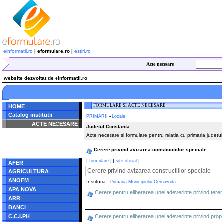
einformatii.ro
| eformulare.ro |
estiri.ro
Acte necesare
website dezvoltat de einformatii.ro
FORMULARE SI ACTE NECESARE
HOME
Catalog institutii
-
PRIMARII
Locale
ACTE NECESARE
Judetul Constanta
Acte necesare si formulare pentru relatia cu primaria judetul
Notice
: Undefined index:
radacina in
/home/eformulare.ro/public_html/navigare/stanga.php
Cerere privind avizarea constructiilor speciale
on line
62
|
|
|
|
formulare
site oficial
AFER
Cerere privind avizarea constructiilor speciale
AGRICULTURA
ANOFM
Institutia :
Primaria Municipiului Cernavoda
APA NOVA
Cerere pentru eliberarea unei adeverinte privind tere
ARR
BANCI
C.C.I.PH
Cerere pentru eliberarea unei adeverinte privind propr