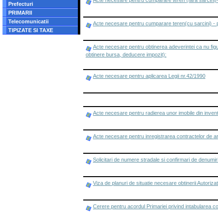
Acte necesare pentru cumparare teren (fara sarcini)-
Prefecturi
PRIMARII
Telecomunicatii
Acte necesare pentru cumparare teren(cu sarcini) - 
TIPIZATE SI TAXE
Acte necesare pentru obtinerea adeverintei ca nu figur
obtinere bursa, deducere impozit):
Acte necesare pentru aplicarea Legii nr.42/1990
Acte necesare pentru radierea unor imobile din inventa
Acte necesare pentru inregistrarea contractelor de 
Solicitari de numere stradale si confirmari de denumir
Viza de planuri de situatie necesare obtinerii Autoriz
Cerere pentru acordul Primariei privind intabularea con