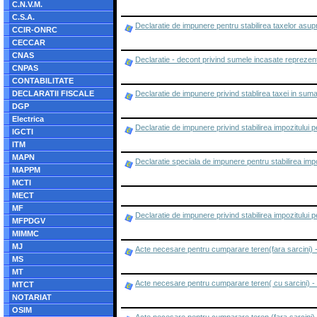
C.N.V.M.
C.S.A.
Declaratie de impunere pentru stabilirea taxelor asupr
CCIR-ONRC
CECCAR
CNAS
Declaratie - decont privind sumele incasate reprezen
CNPAS
CONTABILITATE
DECLARATII FISCALE
Declaratie de impunere privind stablirea taxei in suma fi
DGP
Electrica
Declaratie de impunere privind stabilirea impozitului pe
IGCTI
ITM
MAPN
Declaratie speciala de impunere pentru stabilirea impoz
MAPPM
MCTI
MECT
MF
Declaratie de impunere privind stabilirea impozitului p
MFPDGV
MIMMC
MJ
Acte necesare pentru cumparare teren(fara sarcini) -
MS
MT
Acte necesare pentru cumparare teren( cu sarcini) - 
MTCT
NOTARIAT
OSIM