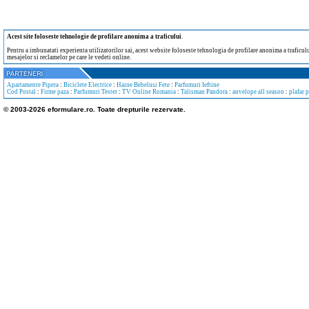
Acest site foloseste tehnologie de profilare anonima a traficului
.
Pentru a imbunatati experienta utilizatorilor sai, acest website foloseste tehnologia de profilare anonima a traficului
mesajelor si reclamelor pe care le vedeti online.
Apartamente Pipera
:
Biciclete Electrice
:
Haine Bebelusi Fete
:
Parfumuri Ieftine
Cod Postal
:
Firme paza
:
Parfumuri Tester
:
TV Online Romania
:
Talisman Pandora
:
anvelope all season
:
plafar 
© 2003-2026 eformulare.ro. Toate drepturile rezervate.