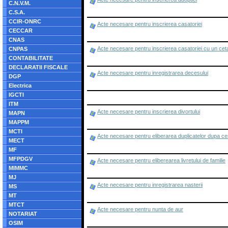
C.N.V.M.
C.S.A.
CCIR-ONRC
Acte necesare pentru inscrierea casatoriei
CECCAR
CNAS
Acte necesare pentru inscrierea casatoriei cu un cet
CNPAS
CONTABILITATE
DECLARATII FISCALE
Acte necesare pentru inregistrarea decesului
DGP
Electrica
IGCTI
ITM
Acte necesare pentru inscrierea divortului
MAPN
MAPPM
MCTI
Acte necesare pentru eliberarea duplicatelor dupa certi
MECT
MF
MFPDGV
Acte necesare pentru eliberearea livretului de familie
MIMMC
MJ
Acte necesare pentru inregistrarea nasterii
MS
MT
MTCT
Acte necesare pentru nunta de aur
NOTARIAT
OSIM