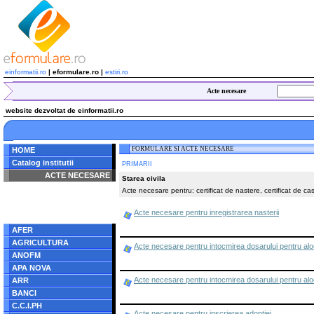
einformatii.ro
| eformulare.ro |
estiri.ro
Acte necesare
website dezvoltat de einformatii.ro
FORMULARE SI ACTE NECESARE
HOME
Catalog institutii
PRIMARII
ACTE NECESARE
Starea civila
Acte necesare pentru: certificat de nastere, certificat de casa
Notice
: Undefined index:
radacina in
/home/eformulare.ro/public_html/navigare/stanga.php
Acte necesare pentru inregistrarea nasterii
on line
62
AFER
AGRICULTURA
Acte necesare pentru intocmirea dosarului pentru aloc
ANOFM
APA NOVA
Acte necesare pentru intocmirea dosarului pentru alo
ARR
BANCI
C.C.I.PH
Acte necesare pentru inscrierea adoptiei