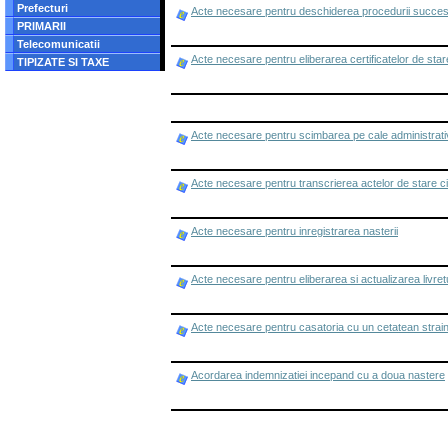
Prefecturi
Acte necesare pentru deschiderea procedurii succes
PRIMARII
Telecomunicatii
Acte necesare pentru eliberarea certificatelor de star
TIPIZATE SI TAXE
Acte necesare pentru scimbarea pe cale administrati
Acte necesare pentru transcrierea actelor de stare civ
Acte necesare pentru inregistrarea nasterii
Acte necesare pentru eliberarea si actualizarea livretu
Acte necesare pentru casatoria cu un cetatean strain 
Acordarea indemnizatiei incepand cu a doua nastere