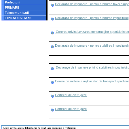
Prefecturi
Declaratia de impunere - pentru stabilirea taxei asupra
PRIMARII
Telecomunicatii
TIPIZATE SI TAXE
Declaratia de impunere - pentru stabilirea impozitului p
Cererea privind avizarea construcţiilor speciale in scop
Declaratia de impunere - pentru stabilirea impozitului 
Declaraţie de impunere privind stabilirea impozitului p
Cerere de radiere a mijloacelor de transport apartina
Certificat de distrugere
Certificat de distrugere
Acest site foloseste tehnologie de profilare anonima a traficului
.