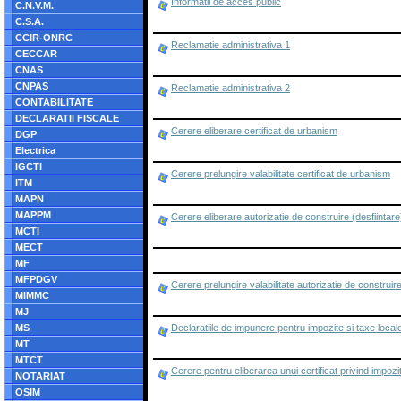
Informatii de acces public
C.N.V.M.
C.S.A.
CCIR-ONRC
Reclamatie administrativa 1
CECCAR
CNAS
CNPAS
Reclamatie administrativa 2
CONTABILITATE
DECLARATII FISCALE
Cerere eliberare certificat de urbanism
DGP
Electrica
IGCTI
Cerere prelungire valabilitate certificat de urbanism
ITM
MAPN
MAPPM
Cerere eliberare autorizatie de construire (desfiintare
MCTI
MECT
MF
MFPDGV
Cerere prelungire valabilitate autorizatie de construire
MIMMC
MJ
MS
Declaratiile de impunere pentru impozite si taxe loca
MT
MTCT
Cerere pentru eliberarea unui certificat privind impozi
NOTARIAT
OSIM