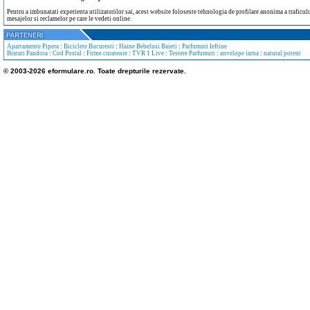
Pentru a imbunatati experienta utilizatorilor sai, acest website foloseste tehnologia de profilare anonima a traficului
mesajelor si reclamelor pe care le vedeti online.
Apartamente Pipera
:
Biciclete Bucuresti
:
Haine Bebelusi Baieti
:
Parfumuri Ieftine
Bratari Pandora
:
Cod Postal
:
Firme curatenie
:
TVR 1 Live
:
Testere Parfumuri
:
anvelope iarna
:
natural potent
© 2003-2026 eformulare.ro. Toate drepturile rezervate.