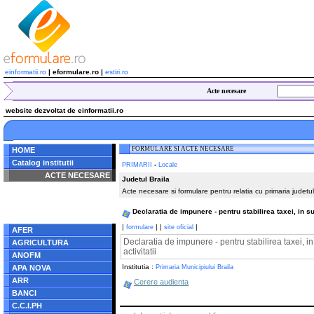
einformatii.ro
| eformulare.ro |
estiri.ro
Acte necesare
website dezvoltat de einformatii.ro
FORMULARE SI ACTE NECESARE
HOME
Catalog institutii
-
PRIMARII
Locale
ACTE NECESARE
Judetul Braila
Acte necesare si formulare pentru relatia cu primaria judetul
Notice
: Undefined index:
radacina in
/home/eformulare.ro/public_html/navigare/stanga.php
Declaratia de impunere - pentru stabilirea taxei, in su
on line
62
|
|
|
|
formulare
site oficial
AFER
Declaratia de impunere - pentru stabilirea taxei, in
AGRICULTURA
activitatii
ANOFM
Institutia :
APA NOVA
Primaria Municipiului Braila
ARR
Cerere audienta
BANCI
C.C.I.PH