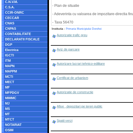
C.N.V.M.
- Plan de situatie
C.S.A.
CCIR-ONRC
- Adeverinta cu valoarea de impozitare-directia fin
CECCAR
- Taxa 56470
CNAS
CNPAS
Institutia :
Primaria Municipiului Dorohoi
CONTABILITATE
Autorizatie trafic greu
DECLARATII FISCALE
DGP
Aviz de parcare
Electrica
IGCTI
ITM
Autorizare lucrari tehnico-edilitare
MAPN
MAPPM
MCTI
Certificat de urbanism
MECT
MF
Autorizatie de constructie
MFPDGV
MIMMC
MJ
Afise , depozitari pe teren public
MS
MT
MTCT
Spatii verzi
NOTARIAT
OSIM