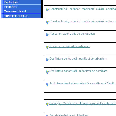
Prefecturi
PRIMARII
Constructii noi , extinderi, modificari , etajari - certif
Telecomunicatii
TIPIZATE SI TAXE
Constructii noi , extinderi, modificari , etajari - autori
Reclame - autorizatie de constructie
Reclame - certificat de urbanism
Desfiintare constructii - certificat de urbanism
Desfiintare constructii - autorizatii de demolare
Schimbare destinatie spatiu - fara modificari - Certif
Prelungire Certificat de Urbanism sau autorizatie de 
Autorizatie de luare in folosinta