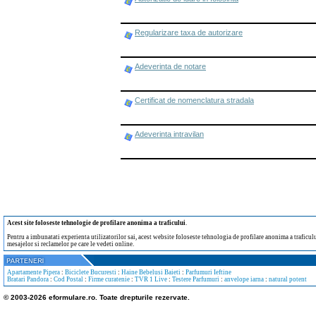
Regularizare taxa de autorizare
Adeverinta de notare
Certificat de nomenclatura stradala
Adeverinta intravilan
Acest site foloseste tehnologie de profilare anonima a traficului
.
Pentru a imbunatati experienta utilizatorilor sai, acest website foloseste tehnologia de profilare anonima a traficului
mesajelor si reclamelor pe care le vedeti online.
Apartamente Pipera
:
Biciclete Bucuresti
:
Haine Bebelusi Baieti
:
Parfumuri Ieftine
Bratari Pandora
:
Cod Postal
:
Firme curatenie
:
TVR 1 Live
:
Testere Parfumuri
:
anvelope iarna
:
natural potent
© 2003-2026 eformulare.ro. Toate drepturile rezervate.