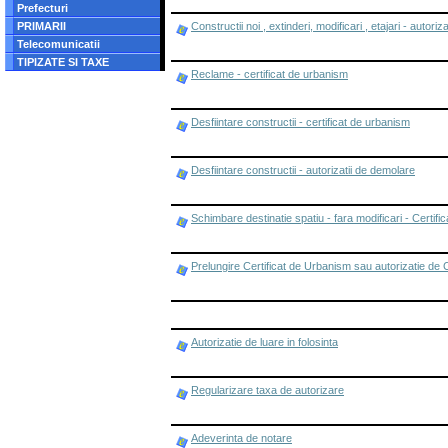
Prefecturi
PRIMARII
Constructii noi , extinderi, modificari , etajari - autori
Telecomunicatii
TIPIZATE SI TAXE
Reclame - certificat de urbanism
Desfiintare constructii - certificat de urbanism
Desfiintare constructii - autorizatii de demolare
Schimbare destinatie spatiu - fara modificari - Certif
Prelungire Certificat de Urbanism sau autorizatie de 
Autorizatie de luare in folosinta
Regularizare taxa de autorizare
Adeverinta de notare