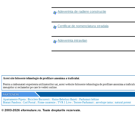
Adeverinta de radiere constructie
Certificat de nomenclatura stradala
Adeverinta intravilan
Acest site foloseste tehnologie de profilare anonima a traficului
.
Pentru a imbunatati experienta utilizatorilor sai, acest website foloseste tehnologia de profilare anonima a traficului
mesajelor si reclamelor pe care le vedeti online.
Apartamente Pipera
:
Biciclete Bucuresti
:
Haine Bebelusi Baieti
:
Parfumuri Ieftine
Bratari Pandora
:
Cod Postal
:
Firme curatenie
:
TVR 1 Live
:
Testere Parfumuri
:
anvelope iarna
:
natural potent
© 2003-2026 eformulare.ro. Toate drepturile rezervate.