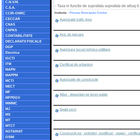
C.N.V.M.
- Taxa in functie de suprafata suprafata de afisaj 6
C.S.A.
Institutia :
CCIR-ONRC
Primaria Municipiului Dorohoi
CECCAR
Autorizatie trafic greu
CNAS
CNPAS
Aviz de parcare
CONTABILITATE
DECLARATII FISCALE
DGP
Autorizare lucrari tehnico-edilitare
Electrica
IGCTI
ITM
Certificat de urbanism
MAPN
MAPPM
Autorizatie de constructie
MCTI
MECT
MF
Afise , depozitari pe teren public
MFPDGV
MIMMC
MJ
Spatii verzi
MS
MT
MTCT
NOTARIAT
Constructii noi , extinderi, modificari , etajari - certif
OSIM