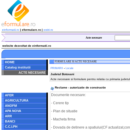
einformatii.ro
| eformulare.ro |
estiri.ro
Acte necesare
website dezvoltat de einformatii.ro
FORMULARE SI ACTE NECESARE
HOME
Catalog institutii
-
PRIMARII
Locale
ACTE NECESARE
Judetul Botosani
Acte necesare si formulare pentru relatia cu primaria judetu
Notice
: Undefined index:
radacina in
/home/eformulare.ro/public_html/navigare/stanga.php
Reclame - autorizatie de constructie
on line
62
Documente necesare:
AFER
AGRICULTURA
- Cerere tip
ANOFM
APA NOVA
- Plan de situatie
ARR
- Macheta firma
BANCI
C.C.I.PH
- Dovada de detinere a spatiului(CF actualizat,con