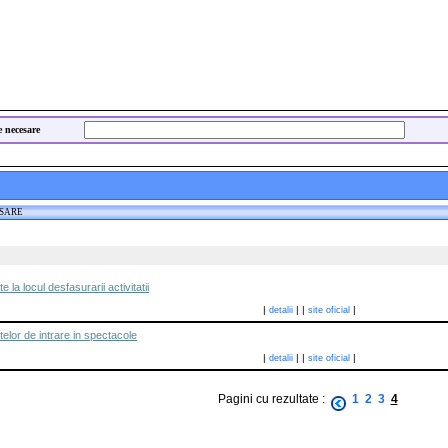
e necesare
ESARE
 la locul desfasurarii activitatii
|
|
|
|
detalii
site oficial
telor de intrare in spectacole
|
|
|
|
detalii
site oficial
Pagini cu rezultate :
1
2
3
4