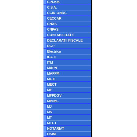
C.N.V.M.
C.S.A.
CCIR-ONRC
CECCAR
CNAS
CNPAS
CONTABILITATE
DECLARATII FISCALE
DGP
Electrica
IGCTI
ITM
MAPN
MAPPM
MCTI
MECT
MF
MFPDGV
MIMMC
MJ
MS
MT
MTCT
NOTARIAT
OSIM