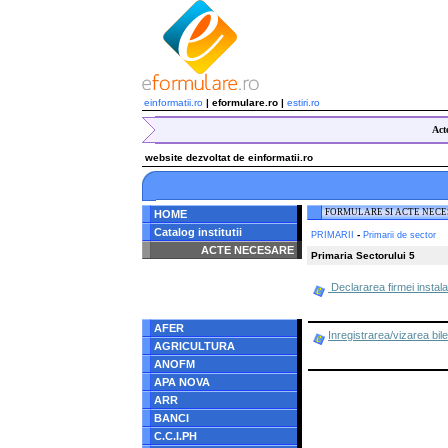
einformatii.ro
| eformulare.ro |
estiri.ro
Act
website dezvoltat de einformatii.ro
FORMULARE SI ACTE NEC
HOME
Catalog institutii
-
PRIMARII
Primarii de sector
ACTE NECESARE
Primaria Sectorului 5
Notice
: Undefined index:
Declararea firmei instalate
radacina in
/home/eformulare.ro/public_html/navigare/stanga.php
on line
62
AFER
Inregistrarea/vizarea bile
AGRICULTURA
ANOFM
APA NOVA
ARR
BANCI
C.C.I.PH