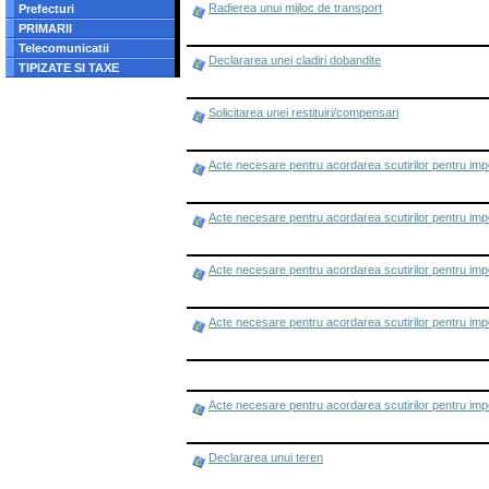
Radierea unui mijloc de transport
Prefecturi
PRIMARII
Telecomunicatii
Declararea unei cladiri dobandite
TIPIZATE SI TAXE
Solicitarea unei restituiri/compensari
Acte necesare pentru acordarea scutirilor pentru impo
Acte necesare pentru acordarea scutirilor pentru impo
Acte necesare pentru acordarea scutirilor pentru impo
Acte necesare pentru acordarea scutirilor pentru impo
Acte necesare pentru acordarea scutirilor pentru impo
Declararea unui teren