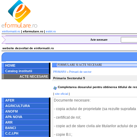
einformatii.ro
| eformulare.ro |
estiri.ro
Acte necesare
website dezvoltat de einformatii.ro
FORMULARE SI ACTE NECESARE
HOME
Catalog institutii
-
PRIMARII
Primarii de sector
ACTE NECESARE
Primaria Sectorului 5
Notice
: Undefined index:
Completarea dosarului pentru obtinerea titlului de res
radacina in
/home/eformulare.ro/public_html/navigare/stanga.php
|
|
site oficial
on line
62
Documente necesare:
AFER
AGRICULTURA
- copia actului de proprietate (sa rezulte suprafat
ANOFM
APA NOVA
- certificat de rol;
ARR
- copie act de stare civila ale titularilor actului de p
BANCI
C.C.I.PH
- copie B.I.;