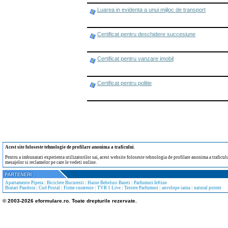
Luarea in evidenta a unui mijloc de transport
Certificat pentru deschidere succesiune
Certificat pentru vanzare imobil
Certificat pentru politie
Acest site foloseste tehnologie de profilare anonima a traficului
.
Pentru a imbunatati experienta utilizatorilor sai, acest website foloseste tehnologia de profilare anonima a traficului
mesajelor si reclamelor pe care le vedeti online.
Apartamente Pipera
:
Biciclete Bucuresti
:
Haine Bebelusi Baieti
:
Parfumuri Ieftine
Bratari Pandora
:
Cod Postal
:
Firme curatenie
:
TVR 1 Live
:
Testere Parfumuri
:
anvelope iarna
:
natural potent
© 2003-2026 eformulare.ro. Toate drepturile rezervate.