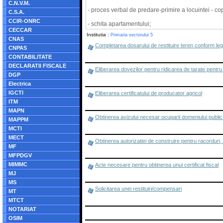
C.N.V.M.
- proces verbal de predare-primire a locuintei - co
C.S.A.
CCIR-ONRC
- schita apartamentului;
CECCAR
Institutia :
Primaria sectorului 5
CNAS
Completarea dosarului de restituire teren conform legi
CNPAS
CONTABILITATE
DECLARATII FISCALE
Eliberarea dovezilor pentru ridicarea de tarate pentr
DGP
Electrica
IGCTI
Eliberarea certificatului de producator agricol
ITM
MAPN
Obtinerea avizului necesar ocuparii domeniului public 
MAPPM
MCTI
MECT
Obtinerea autorizatiei de construire pentru racorduri
MF
MFPDGV
MIMMC
Acte necesare pentru obtinerea unui certificat fiscal
MJ
MS
Solicitarea unei restituiri/compensari
MT
MTCT
NOTARIAT
OSIM