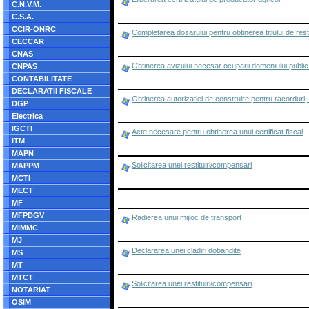
C.N.V.M.
C.S.A.
CCIR-ONRC
Completarea dosarului pentru obtinerea titlului de rest
CECCAR
CNAS
Obtinerea avizului necesar ocuparii domeniului public 
CNPAS
CONTABILITATE
DECLARATII FISCALE
Obtinerea autorizatiei de construire pentru racorduri
DGP
Electrica
IGCTI
Acte necesare pentru obtinerea unui certificat fiscal
ITM
MAPN
Solicitarea unei restituiri/compensari
MAPPM
MCTI
MECT
MF
MFPDGV
Radierea unui mijloc de transport
MIMMC
MJ
Declararea unei cladiri dobandite
MS
MT
MTCT
Solicitarea unei restituiri/compensari
NOTARIAT
OSIM