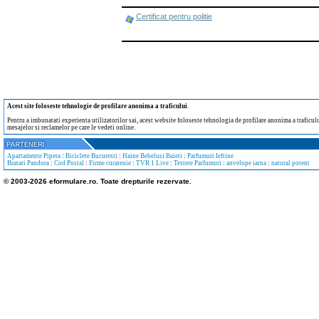
Certificat pentru politie
Acest site foloseste tehnologie de profilare anonima a traficului
.
Pentru a imbunatati experienta utilizatorilor sai, acest website foloseste tehnologia de profilare anonima a traficului
mesajelor si reclamelor pe care le vedeti online.
Apartamente Pipera
:
Biciclete Bucuresti
:
Haine Bebelusi Baieti
:
Parfumuri Ieftine
Bratari Pandora
:
Cod Postal
:
Firme curatenie
:
TVR 1 Live
:
Testere Parfumuri
:
anvelope iarna
:
natural potent
© 2003-2026 eformulare.ro. Toate drepturile rezervate.