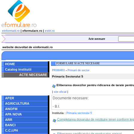
einformatii.ro
| eformulare.ro |
estiri.ro
Acte necesare
website dezvoltat de einformatii.ro
FORMULARE SI ACTE NECESARE
HOME
Catalog institutii
-
PRIMARII
Primarii de sector
ACTE NECESARE
Primaria Sectorului 5
Notice
: Undefined index:
Eliberarea dovezilor pentru ridicarea de tarate pentr
radacina in
/home/eformulare.ro/public_html/navigare/stanga.php
|
|
site oficial
on line
62
Documente necesare:
AFER
AGRICULTURA
- B.I.
ANOFM
Institutia :
Primaria sectorului 5
APA NOVA
Completarea dosarului de restituire teren conform legi
ARR
BANCI
C.C.I.PH
Eliberarea certificatului de producator agricol