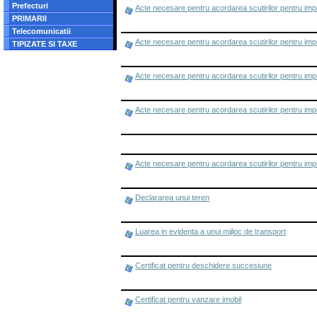
Prefecturi
Acte necesare pentru acordarea scutirilor pentru impo
PRIMARII
Telecomunicatii
Acte necesare pentru acordarea scutirilor pentru impo
TIPIZATE SI TAXE
Acte necesare pentru acordarea scutirilor pentru impo
Acte necesare pentru acordarea scutirilor pentru impo
Acte necesare pentru acordarea scutirilor pentru impo
Declararea unui teren
Luarea in evidenta a unui mijloc de transport
Certificat pentru deschidere succesiune
Certificat pentru vanzare imobil