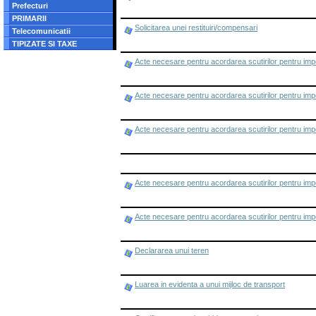
Prefecturi
PRIMARII
Solicitarea unei restituiri/compensari
Telecomunicatii
TIPIZATE SI TAXE
Acte necesare pentru acordarea scutirilor pentru impo
Acte necesare pentru acordarea scutirilor pentru impo
Acte necesare pentru acordarea scutirilor pentru impo
Acte necesare pentru acordarea scutirilor pentru impo
Acte necesare pentru acordarea scutirilor pentru impo
Declararea unui teren
Luarea in evidenta a unui mijloc de transport