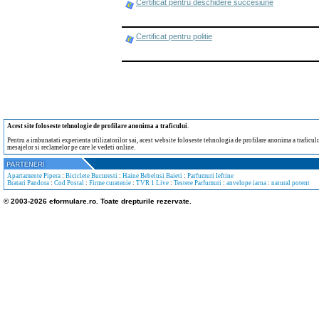
Certificat pentru deschidere succesiune
Certificat pentru politie
Acest site foloseste tehnologie de profilare anonima a traficului
.
Pentru a imbunatati experienta utilizatorilor sai, acest website foloseste tehnologia de profilare anonima a traficului
mesajelor si reclamelor pe care le vedeti online.
Apartamente Pipera
:
Biciclete Bucuresti
:
Haine Bebelusi Baieti
:
Parfumuri Ieftine
Bratari Pandora
:
Cod Postal
:
Firme curatenie
:
TVR 1 Live
:
Testere Parfumuri
:
anvelope iarna
:
natural potent
© 2003-2026 eformulare.ro. Toate drepturile rezervate.