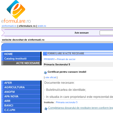
einformatii.ro
| eformulare.ro |
estiri.ro
Acte necesare
website dezvoltat de einformatii.ro
FORMULARE SI ACTE NECESARE
HOME
Catalog institutii
-
PRIMARII
Primarii de sector
ACTE NECESARE
Primaria Sectorului 5
Notice
: Undefined index:
Certificat pentru vanzare imobil
radacina in
/home/eformulare.ro/public_html/navigare/stanga.php
|
|
site oficial
on line
62
Documente necesare:
AFER
AGRICULTURA
- Buletinul/cartea de identitate;
ANOFM
APA NOVA
- In situatia in care proprietarul este reprezentat 
ARR
Institutia :
Primaria sectorului 5
BANCI
Completarea dosarului de restituire teren conform legi
C.C.I.PH