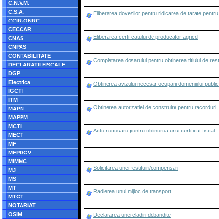
C.N.V.M.
C.S.A.
Eliberarea dovezilor pentru ridicarea de tarate pentr
CCIR-ONRC
CECCAR
Eliberarea certificatului de producator agricol
CNAS
CNPAS
CONTABILITATE
Completarea dosarului pentru obtinerea titlului de rest
DECLARATII FISCALE
DGP
Electrica
Obtinerea avizului necesar ocuparii domeniului public 
IGCTI
ITM
Obtinerea autorizatiei de construire pentru racorduri
MAPN
MAPPM
MCTI
Acte necesare pentru obtinerea unui certificat fiscal
MECT
MF
MFPDGV
MIMMC
Solicitarea unei restituiri/compensari
MJ
MS
MT
Radierea unui mijloc de transport
MTCT
NOTARIAT
OSIM
Declararea unei cladiri dobandite