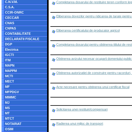
C.N.V.M.
Completarea dosarului de restituire teren conform legi
C.S.A.
CCIR-ONRC
Eliberarea dovezilor pentru ridicarea de tarate pentr
CECCAR
CNAS
CNPAS
Eliberarea certificatului de producator agricol
CONTABILITATE
DECLARATII FISCALE
DGP
Completarea dosarului pentru obtinerea titlului de rest
Electrica
IGCTI
Obtinerea avizului necesar ocuparii domeniului public 
ITM
MAPN
MAPPM
Obtinerea autorizatiei de construire pentru racorduri
MCTI
MECT
MF
Acte necesare pentru obtinerea unui certificat fiscal
MFPDGV
MIMMC
MJ
MS
Solicitarea unei restituiri/compensari
MT
MTCT
Radierea unui mijloc de transport
NOTARIAT
OSIM