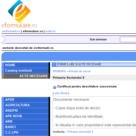
einformatii.ro
| eformulare.ro |
estiri.ro
Acte necesare
website dezvoltat de einformatii.ro
FORMULARE SI ACTE NECESARE
HOME
Catalog institutii
-
PRIMARII
Primarii de sector
ACTE NECESARE
Primaria Sectorului 5
Notice
: Undefined index:
Certificat pentru deschidere succesiune
radacina in
/home/eformulare.ro/public_html/navigare/stanga.php
|
|
site oficial
on line
62
Documente necesare:
AFER
AGRICULTURA
- Copie dupa actul de deces;
ANOFM
APA NOVA
- Buletinul/cartea de identitate;
ARR
- In situatia in care proprietarul este reprezentat 
BANCI
Institutia :
Primaria sectorului 5
C.C.I.PH