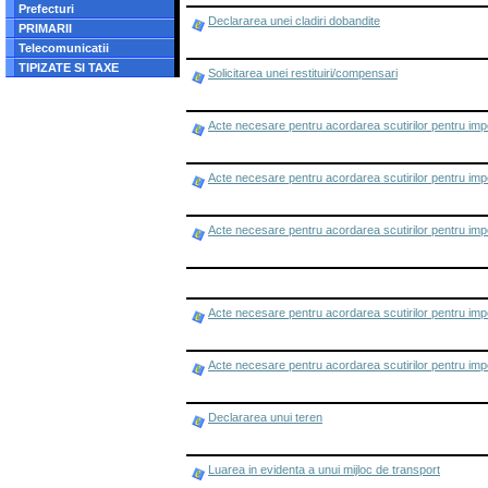
Prefecturi
Declararea unei cladiri dobandite
PRIMARII
Telecomunicatii
TIPIZATE SI TAXE
Solicitarea unei restituiri/compensari
Acte necesare pentru acordarea scutirilor pentru impo
Acte necesare pentru acordarea scutirilor pentru impo
Acte necesare pentru acordarea scutirilor pentru impo
Acte necesare pentru acordarea scutirilor pentru impo
Acte necesare pentru acordarea scutirilor pentru impo
Declararea unui teren
Luarea in evidenta a unui mijloc de transport