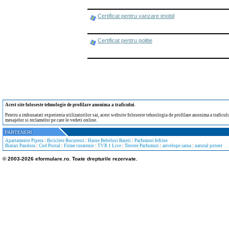
Certificat pentru vanzare imobil
Certificat pentru politie
Acest site foloseste tehnologie de profilare anonima a traficului
.
Pentru a imbunatati experienta utilizatorilor sai, acest website foloseste tehnologia de profilare anonima a traficului
mesajelor si reclamelor pe care le vedeti online.
Apartamente Pipera
:
Biciclete Bucuresti
:
Haine Bebelusi Baieti
:
Parfumuri Ieftine
Bratari Pandora
:
Cod Postal
:
Firme curatenie
:
TVR 1 Live
:
Testere Parfumuri
:
anvelope iarna
:
natural potent
© 2003-2026 eformulare.ro. Toate drepturile rezervate.