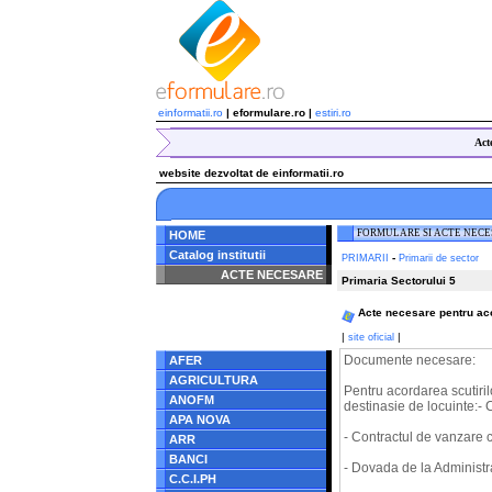
einformatii.ro
| eformulare.ro |
estiri.ro
Act
website dezvoltat de einformatii.ro
FORMULARE SI ACTE NEC
HOME
Catalog institutii
-
PRIMARII
Primarii de sector
ACTE NECESARE
Primaria Sectorului 5
Notice
: Undefined index:
Acte necesare pentru acor
radacina in
/home/eformulare.ro/public_html/navigare/stanga.php
|
|
site oficial
on line
62
Documente necesare:
AFER
AGRICULTURA
Pentru acordarea scutirilo
ANOFM
destinasie de locuinte:-
APA NOVA
- Contractul de vanzare
ARR
BANCI
- Dovada de la Administra
C.C.I.PH