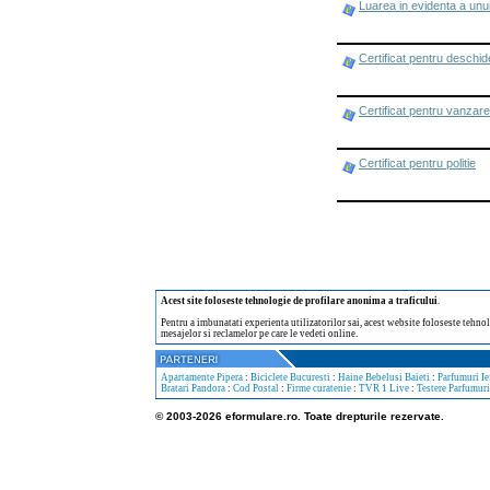
Luarea in evidenta a unui
Certificat pentru deschi
Certificat pentru vanzare
Certificat pentru politie
Acest site foloseste tehnologie de profilare anonima a traficului
.
Pentru a imbunatati experienta utilizatorilor sai, acest website foloseste tehnol
mesajelor si reclamelor pe care le vedeti online.
Apartamente Pipera
:
Biciclete Bucuresti
:
Haine Bebelusi Baieti
:
Parfumuri Ie
Bratari Pandora
:
Cod Postal
:
Firme curatenie
:
TVR 1 Live
:
Testere Parfumuri
© 2003-2026 eformulare.ro. Toate drepturile rezervate.