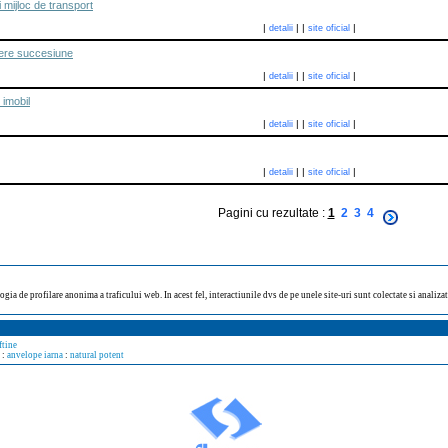
 mijloc de transport
|
|
|
|
detalii
site oficial
dere succesiune
|
|
|
|
detalii
site oficial
 imobil
|
|
|
|
detalii
site oficial
|
|
|
|
detalii
site oficial
Pagini cu rezultate :
1
2
3
4
ogia de profilare anonima a traficului web. In acest fel, interactiunile dvs de pe unele site-uri sunt colectate si analiz
ftine
:
anvelope iarna
:
natural potent