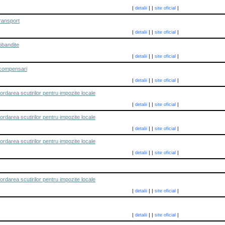
|
|
|
|
detalii
site oficial
transport
|
|
|
|
detalii
site oficial
obandite
|
|
|
|
detalii
site oficial
i/compensari
|
|
|
|
detalii
site oficial
rdarea scutirilor pentru impozite locale
|
|
|
|
detalii
site oficial
rdarea scutirilor pentru impozite locale
|
|
|
|
detalii
site oficial
rdarea scutirilor pentru impozite locale
|
|
|
|
detalii
site oficial
rdarea scutirilor pentru impozite locale
|
|
|
|
detalii
site oficial
|
|
|
|
detalii
site oficial