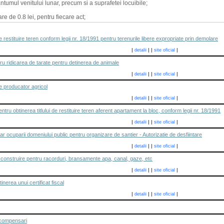
tumul venitului lunar, precum si a suprafetei locuibile;
are de 0.8 lei, pentru fiecare act;
restituire teren conform legii nr. 18/1991 pentru terenurile libere expropriate prin demolare
|
|
|
|
detalii
site oficial
ru ridicarea de tarate pentru detinerea de animale
|
|
|
|
detalii
site oficial
de producator agricol
|
|
|
|
detalii
site oficial
tru obtinerea titlului de restituire teren aferent apartament la bloc, conform legii nr. 18/1991
|
|
|
|
detalii
site oficial
r ocuparii domeniului public pentru organizare de santier - Autorizatie de desfiintare
|
|
|
|
detalii
site oficial
e construire pentru racorduri, bransamente apa, canal, gaze, etc
|
|
|
|
detalii
site oficial
nerea unui certificat fiscal
|
|
|
|
detalii
site oficial
i/compensari