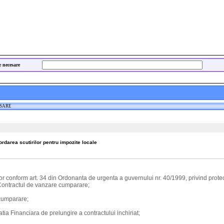
e necesare
ESARE
darea scutirilor pentru impozite locale
r conform art. 34 din Ordonanta de urgenta a guvernului nr. 40/1999, privind protectia
 Contractul de vanzare cumparare;
 cumparare;
tia Financiara de prelungire a contractului inchiriat;