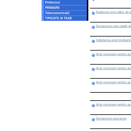
Prefecturi
PRIMARII
Radierea unui mijloc de 
Telecomunicatii
TIPIZATE SI TAXE
Declararea unei cladiri d
Solicitarea unei restituir
Acte necesare pentru aco
Acte necesare pentru aco
Acte necesare pentru aco
Acte necesare pentru aco
Declararea unui teren