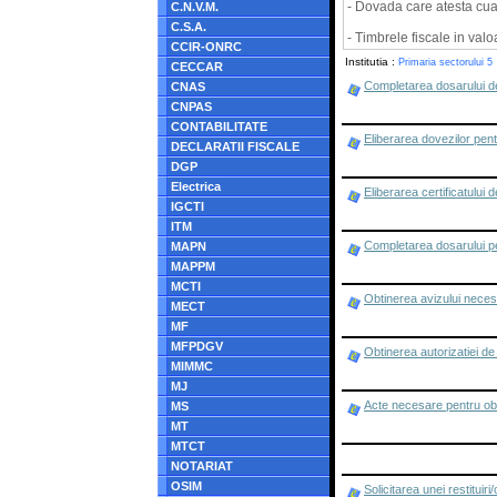
- Dovada care atesta cuan
C.N.V.M.
C.S.A.
- Timbrele fiscale in valo
CCIR-ONRC
Institutia :
Primaria sectorului 5
CECCAR
Completarea dosarului de 
CNAS
CNPAS
CONTABILITATE
Eliberarea dovezilor pent
DECLARATII FISCALE
DGP
Electrica
Eliberarea certificatului 
IGCTI
ITM
Completarea dosarului pen
MAPN
MAPPM
MCTI
Obtinerea avizului necesa
MECT
MF
MFPDGV
Obtinerea autorizatiei d
MIMMC
MJ
Acte necesare pentru obti
MS
MT
MTCT
NOTARIAT
OSIM
Solicitarea unei restituir