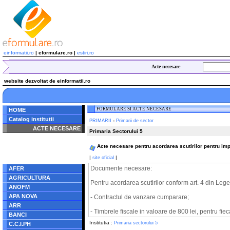
einformatii.ro
| eformulare.ro |
estiri.ro
Acte necesare
website dezvoltat de einformatii.ro
FORMULARE SI ACTE NECESARE
HOME
Catalog institutii
-
PRIMARII
Primarii de sector
ACTE NECESARE
Primaria Sectorului 5
Notice
: Undefined index:
Acte necesare pentru acordarea scutirilor pentru imp
radacina in
/home/eformulare.ro/public_html/navigare/stanga.php
|
|
site oficial
on line
62
Documente necesare:
AFER
AGRICULTURA
Pentru acordarea scutirilor conform art. 4 din Lege
ANOFM
APA NOVA
- Contractul de vanzare cumparare;
ARR
- Timbrele fiscale in valoare de 800 lei, pentru fiec
BANCI
Institutia :
Primaria sectorului 5
C.C.I.PH