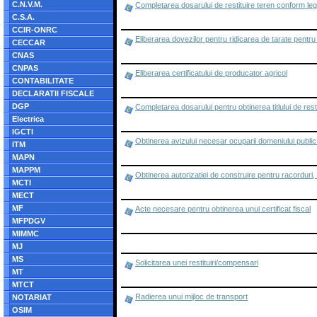
C.N.V.M.
Completarea dosarului de restituire teren conform legi
C.S.A.
CCIR-ONRC
Eliberarea dovezilor pentru ridicarea de tarate pentr
CECCAR
CNAS
CNPAS
Eliberarea certificatului de producator agricol
CONTABILITATE
DECLARATII FISCALE
DGP
Completarea dosarului pentru obtinerea titlului de rest
Electrica
IGCTI
Obtinerea avizului necesar ocuparii domeniului public 
ITM
MAPN
MAPPM
Obtinerea autorizatiei de construire pentru racorduri
MCTI
MECT
MF
Acte necesare pentru obtinerea unui certificat fiscal
MFPDGV
MIMMC
MJ
MS
Solicitarea unei restituiri/compensari
MT
MTCT
Radierea unui mijloc de transport
NOTARIAT
OSIM