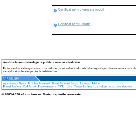
Certificat pentru vanzare imobil
Certificat pentru politie
Acest site foloseste tehnologie de profilare anonima a traficului
.
Pentru a imbunatati experienta utilizatorilor sai, acest website foloseste tehnologia de profilare anonima a traficului
mesajelor si reclamelor pe care le vedeti online.
Apartamente Pipera
:
Biciclete Bucuresti
:
Haine Bebelusi Baieti
:
Parfumuri Ieftine
Bratari Pandora
:
Cod Postal
:
Firme curatenie
:
TVR 1 Live
:
Testere Parfumuri
:
anvelope iarna
:
natural potent
© 2003-2026 eformulare.ro. Toate drepturile rezervate.