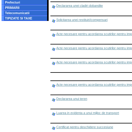
Prefecturi
Declararea unei cladiri dobandite
PRIMARII
Telecomunicatii
TIPIZATE SI TAXE
Solicitarea unei restituiri/compensari
Acte necesare pentru acordarea scutirilor pentru impo
Acte necesare pentru acordarea scutirilor pentru impo
Acte necesare pentru acordarea scutirilor pentru impo
Acte necesare pentru acordarea scutirilor pentru impo
Declararea unui teren
Luarea in evidenta a unui mijloc de transport
Certificat pentru deschidere succesiune