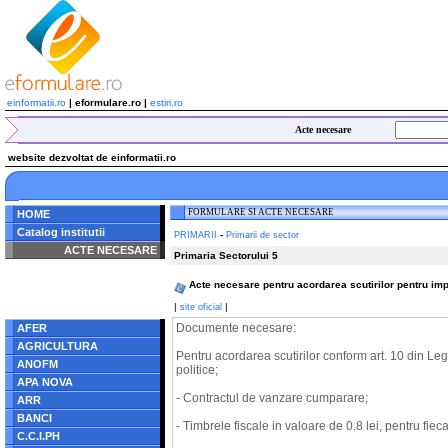
einformatii.ro
| eformulare.ro |
estiri.ro
Acte necesare
website dezvoltat de einformatii.ro
FORMULARE SI ACTE NECESARE
HOME
Catalog institutii
-
PRIMARII
Primarii de sector
ACTE NECESARE
Primaria Sectorului 5
Notice
: Undefined index:
Acte necesare pentru acordarea scutirilor pentru imp
radacina in
/home/eformulare.ro/public_html/navigare/stanga.php
|
|
site oficial
on line
62
Documente necesare:
AFER
AGRICULTURA
Pentru acordarea scutirilor conform art. 10 din L
ANOFM
politice;
APA NOVA
- Contractul de vanzare cumparare;
ARR
BANCI
- Timbrele fiscale in valoare de 0.8 lei, pentru fieca
C.C.I.PH