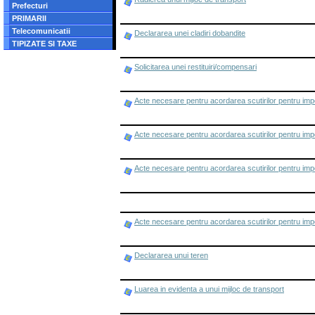
Prefecturi
PRIMARII
Telecomunicatii
Declararea unei cladiri dobandite
TIPIZATE SI TAXE
Solicitarea unei restituiri/compensari
Acte necesare pentru acordarea scutirilor pentru impo
Acte necesare pentru acordarea scutirilor pentru impo
Acte necesare pentru acordarea scutirilor pentru impo
Acte necesare pentru acordarea scutirilor pentru impo
Declararea unui teren
Luarea in evidenta a unui mijloc de transport