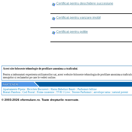
Certificat pentru deschidere succesiune
Certificat pentru vanzare imobil
Certificat pentru politie
Acest site foloseste tehnologie de profilare anonima a traficului
.
Pentru a imbunatati experienta utilizatorilor sai, acest website foloseste tehnologia de profilare anonima a traficului
mesajelor si reclamelor pe care le vedeti online.
Apartamente Pipera
:
Biciclete Bucuresti
:
Haine Bebelusi Baieti
:
Parfumuri Ieftine
Bratari Pandora
:
Cod Postal
:
Firme curatenie
:
TVR 1 Live
:
Testere Parfumuri
:
anvelope iarna
:
natural potent
© 2003-2026 eformulare.ro. Toate drepturile rezervate.