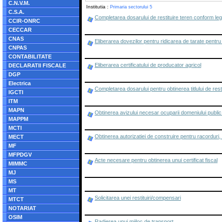
C.N.V.M.
Institutia :
Primaria sectorului 5
C.S.A.
Completarea dosarului de restituire teren conform legi
CCIR-ONRC
CECCAR
CNAS
Eliberarea dovezilor pentru ridicarea de tarate pentr
CNPAS
CONTABILITATE
Eliberarea certificatului de producator agricol
DECLARATII FISCALE
DGP
Electrica
Completarea dosarului pentru obtinerea titlului de rest
IGCTI
ITM
MAPN
Obtinerea avizului necesar ocuparii domeniului public 
MAPPM
MCTI
Obtinerea autorizatiei de construire pentru racorduri
MECT
MF
MFPDGV
Acte necesare pentru obtinerea unui certificat fiscal
MIMMC
MJ
MS
MT
Solicitarea unei restituiri/compensari
MTCT
NOTARIAT
OSIM
Radierea unui mijloc de transport