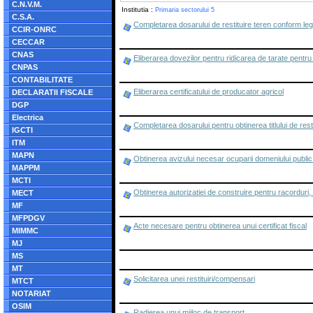
C.N.V.M.
Institutia :
Primaria sectorului 5
C.S.A.
Completarea dosarului de restituire teren conform legi
CCIR-ONRC
CECCAR
CNAS
Eliberarea dovezilor pentru ridicarea de tarate pentr
CNPAS
CONTABILITATE
Eliberarea certificatului de producator agricol
DECLARATII FISCALE
DGP
Electrica
Completarea dosarului pentru obtinerea titlului de rest
IGCTI
ITM
MAPN
Obtinerea avizului necesar ocuparii domeniului public 
MAPPM
MCTI
Obtinerea autorizatiei de construire pentru racorduri
MECT
MF
MFPDGV
Acte necesare pentru obtinerea unui certificat fiscal
MIMMC
MJ
MS
MT
Solicitarea unei restituiri/compensari
MTCT
NOTARIAT
OSIM
Radierea unui mijloc de transport