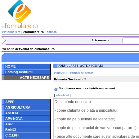
einformatii.ro
| eformulare.ro |
estiri.ro
Acte necesare
website dezvoltat de einformatii.ro
FORMULARE SI ACTE NECESARE
HOME
Catalog institutii
-
PRIMARII
Primarii de sector
ACTE NECESARE
Primaria Sectorului 5
Notice
: Undefined index:
Solicitarea unei restituiri/compensari
radacina in
/home/eformulare.ro/public_html/navigare/stanga.php
|
|
site oficial
on line
62
Documente necesare:
AFER
AGRICULTURA
- copie chitanta de plata a impozitului;
ANOFM
APA NOVA
- copie de pe buletinul de identitate;
ARR
- copie de pe contractul de vanzare-cumparare (in c
BANCI
C.C.I.PH
- orice alte documente care sustin solicitarea de res