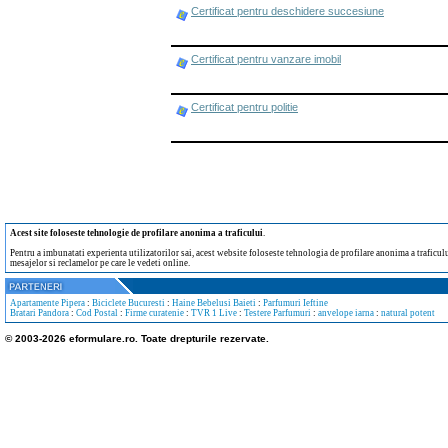
Certificat pentru deschidere succesiune
Certificat pentru vanzare imobil
Certificat pentru politie
Acest site foloseste tehnologie de profilare anonima a traficului
.
Pentru a imbunatati experienta utilizatorilor sai, acest website foloseste tehnologia de profilare anonima a traficului
mesajelor si reclamelor pe care le vedeti online.
Apartamente Pipera
:
Biciclete Bucuresti
:
Haine Bebelusi Baieti
:
Parfumuri Ieftine
Bratari Pandora
:
Cod Postal
:
Firme curatenie
:
TVR 1 Live
:
Testere Parfumuri
:
anvelope iarna
:
natural potent
© 2003-2026 eformulare.ro. Toate drepturile rezervate.