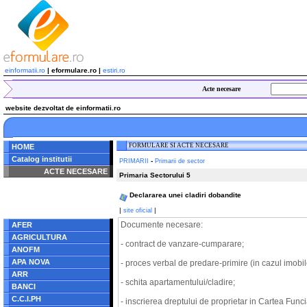
einformatii.ro
| eformulare.ro |
estiri.ro
Acte necesare
website dezvoltat de einformatii.ro
FORMULARE SI ACTE NECESARE
HOME
Catalog institutii
-
PRIMARII
Primarii de sector
ACTE NECESARE
Primaria Sectorului 5
Notice
: Undefined index:
Declararea unei cladiri dobandite
radacina in
/home/eformulare.ro/public_html/navigare/stanga.php
|
|
site oficial
on line
62
Documente necesare:
AFER
AGRICULTURA
- contract de vanzare-cumparare;
ANOFM
APA NOVA
- proces verbal de predare-primire (in cazul imobile
ARR
- schita apartamentului/cladire;
BANCI
C.C.I.PH
- inscrierea dreptului de proprietar in Cartea Func