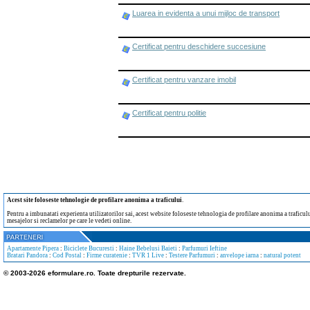
Luarea in evidenta a unui mijloc de transport
Certificat pentru deschidere succesiune
Certificat pentru vanzare imobil
Certificat pentru politie
Acest site foloseste tehnologie de profilare anonima a traficului
.
Pentru a imbunatati experienta utilizatorilor sai, acest website foloseste tehnologia de profilare anonima a traficului
mesajelor si reclamelor pe care le vedeti online.
Apartamente Pipera
:
Biciclete Bucuresti
:
Haine Bebelusi Baieti
:
Parfumuri Ieftine
Bratari Pandora
:
Cod Postal
:
Firme curatenie
:
TVR 1 Live
:
Testere Parfumuri
:
anvelope iarna
:
natural potent
© 2003-2026 eformulare.ro. Toate drepturile rezervate.