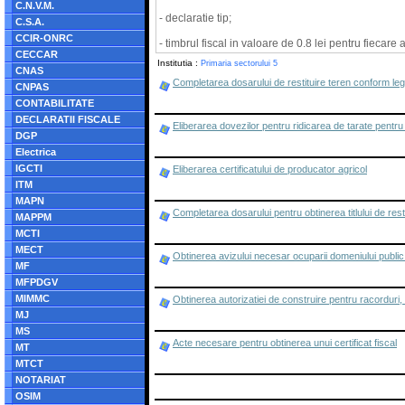
C.N.V.M.
- declaratie tip;
C.S.A.
CCIR-ONRC
- timbrul fiscal in valoare de 0.8 lei pentru fiecare
CECCAR
Institutia :
Primaria sectorului 5
CNAS
Completarea dosarului de restituire teren conform legi
CNPAS
CONTABILITATE
DECLARATII FISCALE
Eliberarea dovezilor pentru ridicarea de tarate pentr
DGP
Electrica
IGCTI
Eliberarea certificatului de producator agricol
ITM
MAPN
Completarea dosarului pentru obtinerea titlului de rest
MAPPM
MCTI
MECT
Obtinerea avizului necesar ocuparii domeniului public 
MF
MFPDGV
MIMMC
Obtinerea autorizatiei de construire pentru racorduri
MJ
MS
Acte necesare pentru obtinerea unui certificat fiscal
MT
MTCT
NOTARIAT
OSIM