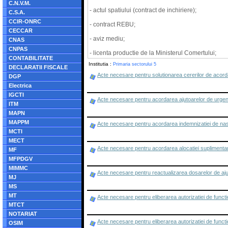
C.N.V.M.
- actul spatiului (contract de inchiriere);
C.S.A.
CCIR-ONRC
- contract REBU;
CECCAR
- aviz mediu;
CNAS
CNPAS
- licenta productie de la Ministerul Comertului;
CONTABILITATE
Institutia :
Primaria sectorului 5
DECLARATII FISCALE
Acte necesare pentru solutionarea cererilor de acorda
DGP
Electrica
IGCTI
Acte necesare pentru acordarea ajutoarelor de urgenta
ITM
MAPN
MAPPM
Acte necesare pentru acordarea indemnizatiei de na
MCTI
MECT
Acte necesare pentru acordarea alocatiei suplimenta
MF
MFPDGV
MIMMC
Acte necesare pentru reactualizarea dosarelor de aju
MJ
MS
MT
Acte necesare pentru eliberarea autorizatiei de funct
MTCT
NOTARIAT
Acte necesare pentru eliberarea autorizatiei de funct
OSIM