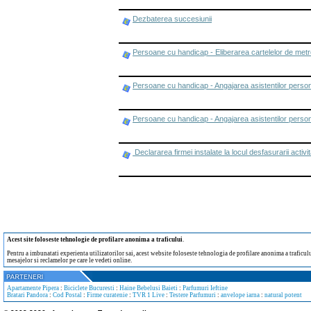
Dezbaterea succesiunii
Persoane cu handicap - Eliberarea cartelelor de met
Persoane cu handicap - Angajarea asistentilor person
Persoane cu handicap - Angajarea asistentilor p
Declararea firmei instalate la locul desfasurarii activita
Acest site foloseste tehnologie de profilare anonima a traficului
.
Pentru a imbunatati experienta utilizatorilor sai, acest website foloseste tehnologia de profilare anonima a traficului
mesajelor si reclamelor pe care le vedeti online.
Apartamente Pipera
:
Biciclete Bucuresti
:
Haine Bebelusi Baieti
:
Parfumuri Ieftine
Bratari Pandora
:
Cod Postal
:
Firme curatenie
:
TVR 1 Live
:
Testere Parfumuri
:
anvelope iarna
:
natural potent