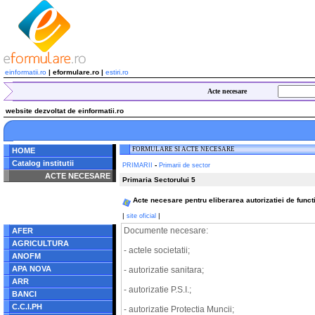
einformatii.ro
| eformulare.ro |
estiri.ro
Acte necesare
website dezvoltat de einformatii.ro
FORMULARE SI ACTE NECESARE
HOME
Catalog institutii
-
PRIMARII
Primarii de sector
ACTE NECESARE
Primaria Sectorului 5
Notice
: Undefined index:
Acte necesare pentru eliberarea autorizatiei de functio
radacina in
/home/eformulare.ro/public_html/navigare/stanga.php
|
|
site oficial
on line
62
Documente necesare:
AFER
AGRICULTURA
- actele societatii;
ANOFM
APA NOVA
- autorizatie sanitara;
ARR
- autorizatie P.S.I.;
BANCI
C.C.I.PH
- autorizatie Protectia Muncii;