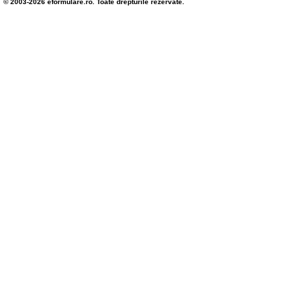
© 2003-2026 eformulare.ro. Toate drepturile rezervate.