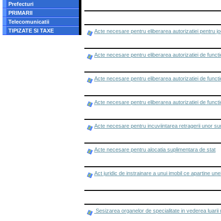
Prefecturi
PRIMARII
Telecomunicatii
TIPIZATE SI TAXE
Acte necesare pentru eliberarea autorizatiei pentru jo
Acte necesare pentru eliberarea autorizatiei de functio
Acte necesare pentru eliberarea autorizatiei de funct
Acte necesare pentru eliberarea autorizatiei de functio
Acte necesare pentru incuviintarea retragerii unor s
Acte necesare pentru alocatia suplimentara de stat
Act juridic de instrainare a unui imobil ce apartine un
Sesizarea organelor de specialitate in vederea luarii 