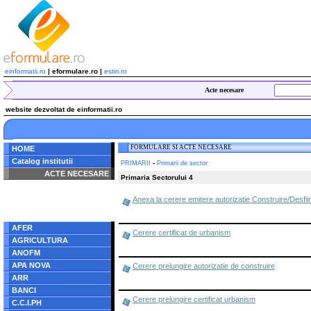
einformatii.ro
| eformulare.ro |
estiri.ro
Acte necesare
website dezvoltat de einformatii.ro
FORMULARE SI ACTE NECESARE
HOME
Catalog institutii
-
PRIMARII
Primarii de sector
ACTE NECESARE
Primaria Sectorului 4
Notice
: Undefined index:
Anexa la cerere emitere autorizatie Construire/Desfii
radacina in
/home/eformulare.ro/public_html/navigare/stanga.php
on line
62
AFER
Cerere certificat de urbanism
AGRICULTURA
ANOFM
APA NOVA
Cerere prelungire autorizatie de construire
ARR
BANCI
Cerere prelungire certificat urbanism
C.C.I.PH