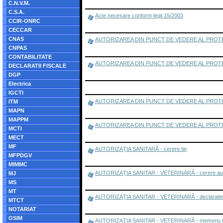
C.N.V.M.
C.S.A.
Acte necesare conform legii 15/2003
CCIR-ONRC
CECCAR
CNAS
AUTORIZAREA DIN PUNCT DE VEDERE AL PROTECŢ
CNPAS
CONTABILITATE
AUTORIZAREA DIN PUNCT DE VEDERE AL PROTECŢIE
DECLARATII FISCALE
DGP
Electrica
IGCTI
AUTORIZAREA DIN PUNCT DE VEDERE AL PROTECŢI
ITM
MAPN
MAPPM
AUTORIZAREA DIN PUNCT DE VEDERE AL PROTECŢI
MCTI
MECT
MF
AUTORIZAŢIA SANITARĂ - cerere tip
MFPDGV
MIMMC
AUTORIZAŢIA SANITAR - VETERINARĂ - cerere auto
MJ
MS
MT
AUTORIZAŢIA SANITAR - VETERINARĂ - declaratie
MTCT
NOTARIAT
OSIM
AUTORIZAŢIA SANITAR - VETERINARĂ - memoriu t