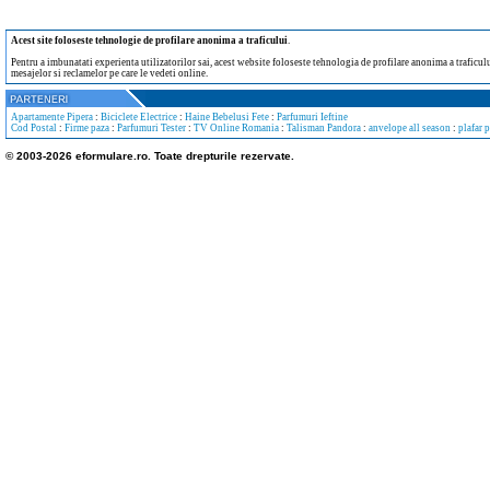
Acest site foloseste tehnologie de profilare anonima a traficului
.
Pentru a imbunatati experienta utilizatorilor sai, acest website foloseste tehnologia de profilare anonima a traficului
mesajelor si reclamelor pe care le vedeti online.
Apartamente Pipera
:
Biciclete Electrice
:
Haine Bebelusi Fete
:
Parfumuri Ieftine
Cod Postal
:
Firme paza
:
Parfumuri Tester
:
TV Online Romania
:
Talisman Pandora
:
anvelope all season
:
plafar 
© 2003-2026 eformulare.ro. Toate drepturile rezervate.