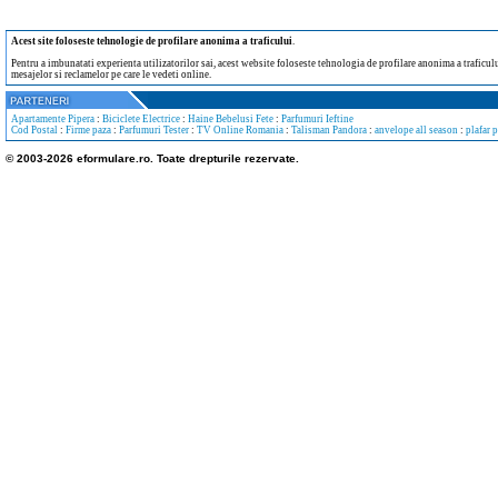
Acest site foloseste tehnologie de profilare anonima a traficului
.
Pentru a imbunatati experienta utilizatorilor sai, acest website foloseste tehnologia de profilare anonima a traficului
mesajelor si reclamelor pe care le vedeti online.
Apartamente Pipera
:
Biciclete Electrice
:
Haine Bebelusi Fete
:
Parfumuri Ieftine
Cod Postal
:
Firme paza
:
Parfumuri Tester
:
TV Online Romania
:
Talisman Pandora
:
anvelope all season
:
plafar 
© 2003-2026 eformulare.ro. Toate drepturile rezervate.