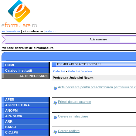
einformatii.ro
| eformulare.ro |
estiri.ro
Acte necesare
website dezvoltat de einformatii.ro
FORMULARE SI ACTE NECESARE
HOME
Catalog institutii
-
Prefecturi
Prefecturi Judetene
ACTE NECESARE
Prefectura Judetului Neamt
Notice
: Undefined index:
Acte necesare pentru preschimbarea permisului de
radacina in
/home/eformulare.ro/public_html/navigare/stanga.php
on line
62
AFER
Primiri dosare examen
AGRICULTURA
ANOFM
APA NOVA
Cerere inmatriculare
ARR
BANCI
Cerere radiere
C.C.I.PH