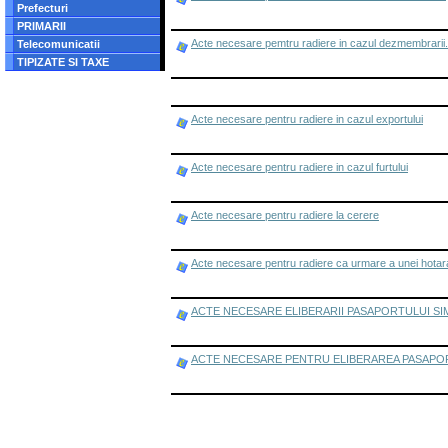
Prefecturi
PRIMARII
Acte necesare pemtru radiere in cazul dezmembrarii.
Telecomunicatii
TIPIZATE SI TAXE
Acte necesare pentru radiere in cazul exportului
Acte necesare pentru radiere in cazul furtului
Acte necesare pentru radiere la cerere
Acte necesare pentru radiere ca urmare a unei hotara
ACTE NECESARE ELIBERARII PASAPORTULUI SI
ACTE NECESARE PENTRU ELIBERAREA PASAPOR