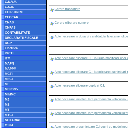
C.N.V.M.
C.S.A.
Cerere transcriere
CCIR-ONRC
CECCAR
CNAS
Cerere eliberare numere
CNPAS
CONTABILITATE
Acte necesare in dosarul candidatului la examenul p
DECLARATII FISCALE
DGP
Electrica
IGCTI
Acte necesare eliberare C.I. in urma modificarii unor
ITM
MAPN
MAPPM
Acte necesare eliberare C.I. la solicitarea schimbarii
MCTI
MECT
MF
Acte necesare eliberare duplicat C.I.
MFPDGV
MIMMC
Acte necesare inmatriculare permanenta vehicul no
MJ
MS
MT
Acte necesare inmatriculare permanenta vehicul uzat
MTCT
NOTARIAT
OSIM
Acte necesare preschimbare C.I vechi cu model nou