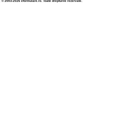
© 2003-2026 eformulare.ro. Toate drepturile rezervate.