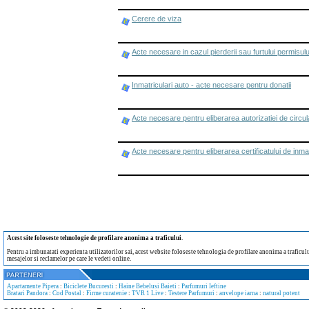
Cerere de viza
Acte necesare in cazul pierderii sau furtului permisu
Inmatriculari auto - acte necesare pentru donatii
Acte necesare pentru eliberarea autorizatiei de circul
Acte necesare pentru eliberarea certificatului de inmatr
Acest site foloseste tehnologie de profilare anonima a traficului
.
Pentru a imbunatati experienta utilizatorilor sai, acest website foloseste tehnologia de profilare anonima a traficului
mesajelor si reclamelor pe care le vedeti online.
Apartamente Pipera
:
Biciclete Bucuresti
:
Haine Bebelusi Baieti
:
Parfumuri Ieftine
Bratari Pandora
:
Cod Postal
:
Firme curatenie
:
TVR 1 Live
:
Testere Parfumuri
:
anvelope iarna
:
natural potent