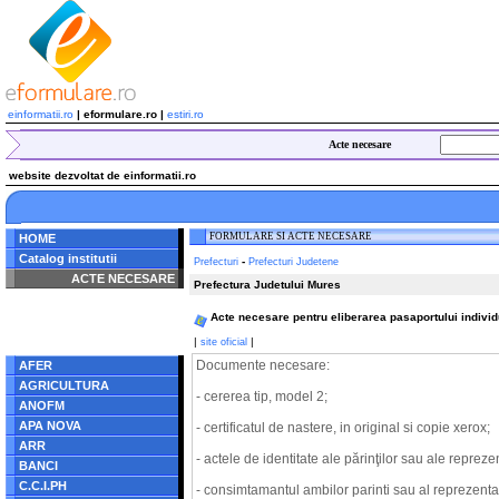
einformatii.ro
| eformulare.ro |
estiri.ro
Acte necesare
website dezvoltat de einformatii.ro
FORMULARE SI ACTE NECESARE
HOME
Catalog institutii
-
Prefecturi
Prefecturi Judetene
ACTE NECESARE
Prefectura Judetului Mures
Notice
: Undefined index:
Acte necesare pentru eliberarea pasaportului individu
radacina in
/home/eformulare.ro/public_html/navigare/stanga.php
|
|
site oficial
on line
62
Documente necesare:
AFER
AGRICULTURA
- cererea tip, model 2;
ANOFM
APA NOVA
- certificatul de nastere, in original si copie xerox;
ARR
- actele de identitate ale părinţilor sau ale reprezen
BANCI
C.C.I.PH
- consimtamantul ambilor parinti sau al reprezentant