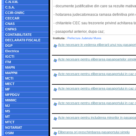
C.N.V.M.
- documente justificative din care sa rezulte mativar
C.S.A.
CCIR-ONRC
- hotararea judecatoreasca ramasa definitiva prin ca
CECCAR
- chitantele CEC sau trezorerie privind achitarea t
CNAS
CNPAS
- pasaportul anterior, dupa caz;
CONTABILITATE
Institutia :
Prefectura Judetului Mures
DECLARATII FISCALE
Acte necesare in vederea eliberarii unui nou pasaport s
DGP
Electrica
IGCTI
Acte necesare pentru eliberarea pasapoartelor simple c
ITM
MAPN
MAPPM
Acte necesare pentru eliberarea pasaportului in caz d
MCTI
MECT
Acte necesare pentru eliberarea pasaportului in caz d
MF
MFPDGV
MIMMC
Acte necesare pentru eliberarea pasaportului in caz 
MJ
MS
MT
Acte necesare pentru includerea minorilor in pasapoart
MTCT
NOTARIAT
Eliberarea ori preschimbarea pasaportului simplu
OSIM