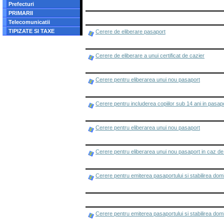
Prefecturi
PRIMARII
Telecomunicatii
TIPIZATE SI TAXE
Cerere de eliberare pasaport
Cerere de eliberare a unui certificat de cazier
Cerere pentru eliberarea unui nou pasaport
Cerere pentru includerea copiilor sub 14 ani in pasap
Cerere pentru eliberarea unui nou pasaport
Cerere pentru eliberarea unui nou pasaport in caz de f
Cerere pentru emiterea pasaportului si stabilirea domici
Cerere pentru emiterea pasaportului si stabilirea domici