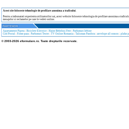
Acest site foloseste tehnologie de profilare anonima a traficului
.
Pentru a imbunatati experienta utilizatorilor sai, acest website foloseste tehnologia de profilare anonima a traficului
mesajelor si reclamelor pe care le vedeti online.
Apartamente Pipera
:
Biciclete Electrice
:
Haine Bebelusi Fete
:
Parfumuri Ieftine
Cod Postal
:
Firme paza
:
Parfumuri Tester
:
TV Online Romania
:
Talisman Pandora
:
anvelope all season
:
plafar 
© 2003-2026 eformulare.ro. Toate drepturile rezervate.