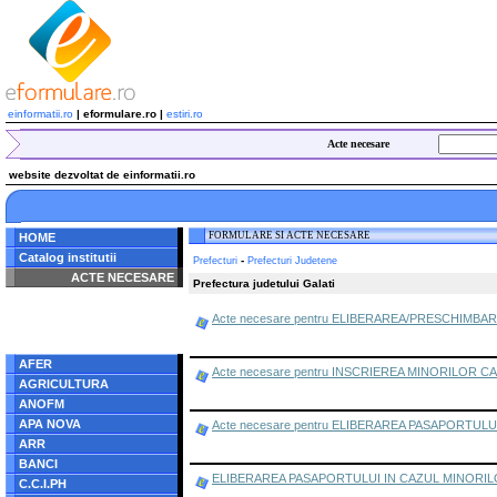
einformatii.ro
| eformulare.ro |
estiri.ro
Acte necesare
website dezvoltat de einformatii.ro
FORMULARE SI ACTE NECESARE
HOME
Catalog institutii
-
Prefecturi
Prefecturi Judetene
ACTE NECESARE
Prefectura judetului Galati
Notice
: Undefined index:
Acte necesare pentru ELIBERAREA/PRESCHIMB
radacina in
/home/eformulare.ro/public_html/navigare/stanga.php
on line
62
AFER
Acte necesare pentru INSCRIEREA MINORILOR CA
AGRICULTURA
ANOFM
APA NOVA
Acte necesare pentru ELIBERAREA PASAPORTULU
ARR
BANCI
ELIBERAREA PASAPORTULUI IN CAZUL MINORILO
C.C.I.PH