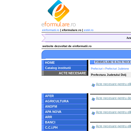
einformatii.ro
| eformulare.ro |
estiri.ro
Act
website dezvoltat de einformatii.ro
FORMULARE SI ACTE NEC
HOME
Catalog institutii
-
Prefecturi
Prefecturi Judetene
ACTE NECESARE
Prefectura Judetului Dolj
Notice
: Undefined index:
Acte necesare pentru el
radacina in
/home/eformulare.ro/public_html/navigare/stanga.php
on line
62
AFER
Acte necesare pentru dep
AGRICULTURA
ANOFM
APA NOVA
Acte necesare pentru elib
ARR
BANCI
Acte necesare pentru eli
C.C.I.PH