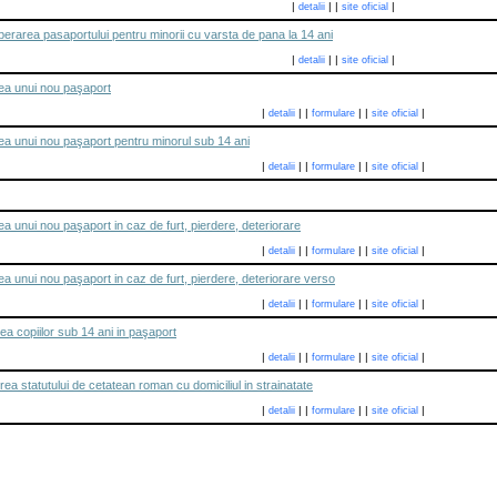
|
|
|
|
detalii
site oficial
berarea pasaportului pentru minorii cu varsta de pana la 14 ani
|
|
|
|
detalii
site oficial
ea unui nou paşaport
|
|
|
|
|
|
detalii
formulare
site oficial
a unui nou paşaport pentru minorul sub 14 ani
|
|
|
|
|
|
detalii
formulare
site oficial
 unui nou paşaport in caz de furt, pierdere, deteriorare
|
|
|
|
|
|
detalii
formulare
site oficial
 unui nou paşaport in caz de furt, pierdere, deteriorare verso
|
|
|
|
|
|
detalii
formulare
site oficial
 copiilor sub 14 ani in paşaport
|
|
|
|
|
|
detalii
formulare
site oficial
 statutului de cetatean roman cu domiciliul in strainatate
|
|
|
|
|
|
detalii
formulare
site oficial