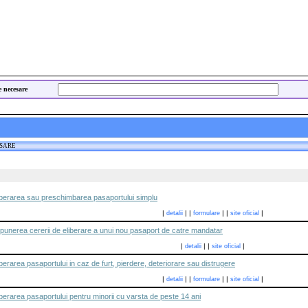
e necesare
ESARE
iberarea sau preschimbarea pasaportului simplu
|
|
|
|
|
|
detalii
formulare
site oficial
unerea cererii de eliberare a unui nou pasaport de catre mandatar
|
|
|
|
detalii
site oficial
erarea pasaportului in caz de furt, pierdere, deteriorare sau distrugere
|
|
|
|
|
|
detalii
formulare
site oficial
berarea pasaportului pentru minorii cu varsta de peste 14 ani