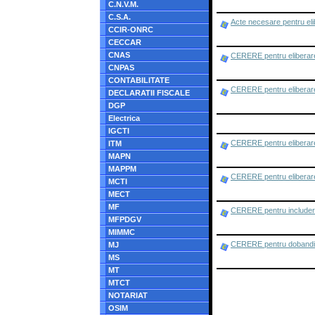
C.N.V.M.
C.S.A.
Acte necesare pentru eli
CCIR-ONRC
CECCAR
CNAS
CERERE pentru eliberar
CNPAS
CONTABILITATE
CERERE pentru eliberare
DECLARATII FISCALE
DGP
Electrica
IGCTI
CERERE pentru eliberarea
ITM
MAPN
MAPPM
CERERE pentru eliberarea
MCTI
MECT
MF
CERERE pentru includerea
MFPDGV
MIMMC
CERERE pentru dobandirea
MJ
MS
MT
MTCT
NOTARIAT
OSIM