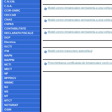
C.N.V.M.
C.S.A.
Model cerere inmatriculare permanenta a unui vehicul
CCIR-ONRC
CECCAR
CNAS
Model cerere inmatriculare permanenta a unui vehicul
CNPAS
CONTABILITATE
Model cerere inmatriculare permanenta a unui vehicul
DECLARATII FISCALE
DGP
Electrica
IGCTI
Model cerere transcriere autovehicul
ITM
MAPN
MAPPM
Preschimbarea certificatului de inmatriculare vechi c
MCTI
MECT
MF
MFPDGV
MIMMC
MJ
MS
MT
MTCT
NOTARIAT
OSIM