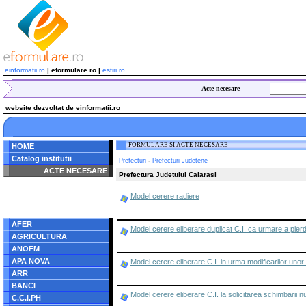
einformatii.ro
| eformulare.ro |
estiri.ro
Acte necesare
website dezvoltat de einformatii.ro
FORMULARE SI ACTE NECESARE
HOME
Catalog institutii
-
Prefecturi
Prefecturi Judetene
ACTE NECESARE
Prefectura Judetului Calarasi
Notice
: Undefined index:
Model cerere radiere
radacina in
/home/eformulare.ro/public_html/navigare/stanga.php
on line
62
AFER
Model cerere eliberare duplicat C.I. ca urmare a pierder
AGRICULTURA
ANOFM
APA NOVA
Model cerere eliberare C.I. in urma modificarilor unor
ARR
BANCI
Model cerere eliberare C.I. la solicitarea schimbarii 
C.C.I.PH