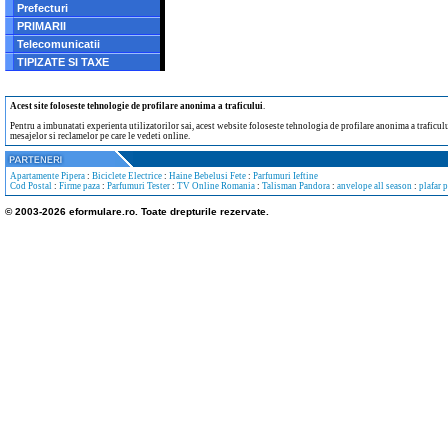
Prefecturi
PRIMARII
Telecomunicatii
TIPIZATE SI TAXE
Acest site foloseste tehnologie de profilare anonima a traficului
.
Pentru a imbunatati experienta utilizatorilor sai, acest website foloseste tehnologia de profilare anonima a traficului
mesajelor si reclamelor pe care le vedeti online.
Apartamente Pipera
:
Biciclete Electrice
:
Haine Bebelusi Fete
:
Parfumuri Ieftine
Cod Postal
:
Firme paza
:
Parfumuri Tester
:
TV Online Romania
:
Talisman Pandora
:
anvelope all season
:
plafar 
© 2003-2026 eformulare.ro. Toate drepturile rezervate.