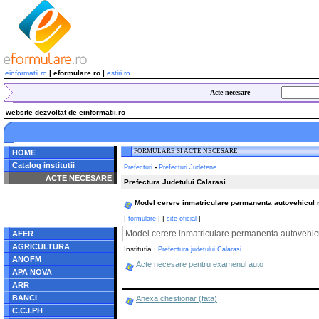
einformatii.ro
| eformulare.ro |
estiri.ro
Acte necesare
website dezvoltat de einformatii.ro
FORMULARE SI ACTE NECESARE
HOME
Catalog institutii
-
Prefecturi
Prefecturi Judetene
ACTE NECESARE
Prefectura Judetului Calarasi
Notice
: Undefined index:
Model cerere inmatriculare permanenta autovehicul no
radacina in
/home/eformulare.ro/public_html/navigare/stanga.php
|
|
|
|
formulare
site oficial
on line
62
Model cerere inmatriculare permanenta autovehicul
AFER
AGRICULTURA
Institutia :
Prefectura judetului Calarasi
ANOFM
Acte necesare pentru examenul auto
APA NOVA
ARR
BANCI
Anexa chestionar (fata)
C.C.I.PH