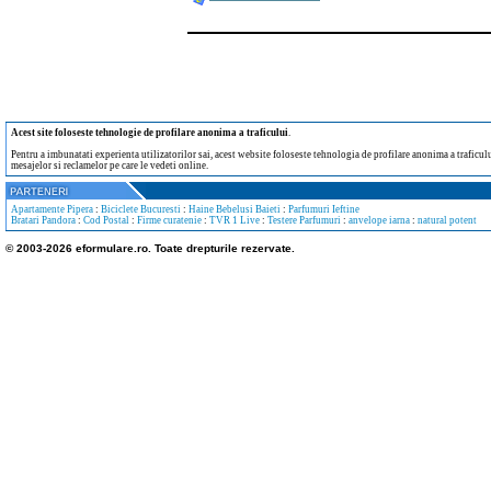
Acest site foloseste tehnologie de profilare anonima a traficului
.
Pentru a imbunatati experienta utilizatorilor sai, acest website foloseste tehnologia de profilare anonima a traficului
mesajelor si reclamelor pe care le vedeti online.
Apartamente Pipera
:
Biciclete Bucuresti
:
Haine Bebelusi Baieti
:
Parfumuri Ieftine
Bratari Pandora
:
Cod Postal
:
Firme curatenie
:
TVR 1 Live
:
Testere Parfumuri
:
anvelope iarna
:
natural potent
© 2003-2026 eformulare.ro. Toate drepturile rezervate.