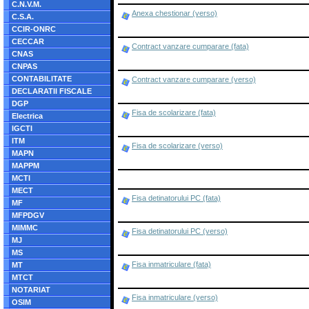
C.N.V.M.
Anexa chestionar (verso)
C.S.A.
CCIR-ONRC
CECCAR
Contract vanzare cumparare (fata)
CNAS
CNPAS
CONTABILITATE
Contract vanzare cumparare (verso)
DECLARATII FISCALE
DGP
Fisa de scolarizare (fata)
Electrica
IGCTI
ITM
Fisa de scolarizare (verso)
MAPN
MAPPM
MCTI
MECT
Fisa detinatorului PC (fata)
MF
MFPDGV
MIMMC
Fisa detinatorului PC (verso)
MJ
MS
Fisa inmatriculare (fata)
MT
MTCT
NOTARIAT
Fisa inmatriculare (verso)
OSIM