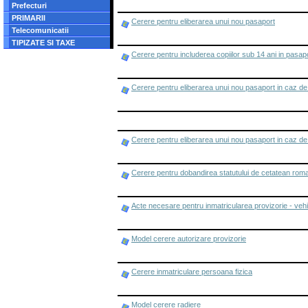
Prefecturi
PRIMARII
Cerere pentru eliberarea unui nou pasaport
Telecomunicatii
TIPIZATE SI TAXE
Cerere pentru includerea copiilor sub 14 ani in pasap
Cerere pentru eliberarea unui nou pasaport in caz de f
Cerere pentru eliberarea unui nou pasaport in caz de f
Cerere pentru dobandirea statutului de cetatean roman
Acte necesare pentru inmatricularea provizorie - vehi
Model cerere autorizare provizorie
Cerere inmatriculare persoana fizica
Model cerere radiere