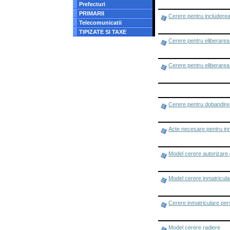
Prefecturi
PRIMARII
Cerere pentru includerea 
Telecomunicatii
TIPIZATE SI TAXE
Cerere pentru eliberarea 
Cerere pentru eliberarea 
Cerere pentru dobandirea 
Acte necesare pentru inm
Model cerere autorizare 
Model cerere inmatricula
Cerere inmatriculare per
Model cerere radiere