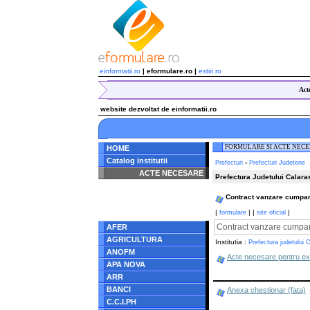
einformatii.ro
| eformulare.ro |
estiri.ro
Act
website dezvoltat de einformatii.ro
FORMULARE SI ACTE NEC
HOME
Catalog institutii
-
Prefecturi
Prefecturi Judetene
ACTE NECESARE
Prefectura Judetului Calara
Notice
: Undefined index:
Contract vanzare cumpara
radacina in
/home/eformulare.ro/public_html/navigare/stanga.php
|
|
|
|
formulare
site oficial
on line
62
Contract vanzare cumpar
AFER
AGRICULTURA
Institutia :
Prefectura judetului C
ANOFM
Acte necesare pentru e
APA NOVA
ARR
BANCI
Anexa chestionar (fata)
C.C.I.PH