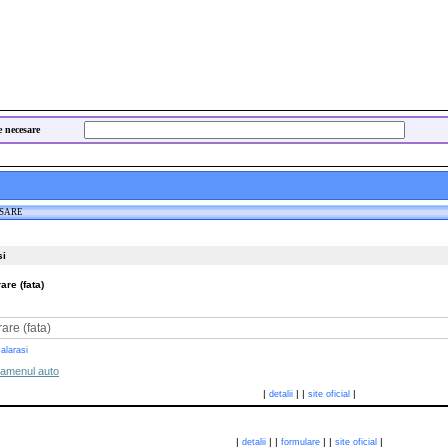
e necesare
ESARE
si
re (fata)
are (fata)
alarasi
xamenul auto
|
|
|
|
detalii
site oficial
|
|
|
|
|
|
detalii
formulare
site oficial