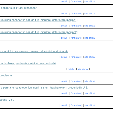
|
|
|
|
|
|
detalii
formulare
site oficial
copiilor sub 14 ani in pasaport
|
|
|
|
|
|
detalii
formulare
site oficial
unui nou pasaport in caz de furt, pierdere, deteriorare [pagina1]
|
|
|
|
|
|
detalii
formulare
site oficial
unui nou pasaport in caz de furt, pierdere, deteriorare [pagina2]
|
|
|
|
|
|
detalii
formulare
site oficial
statutului de cetatean roman cu domiciliul in strainatate
|
|
|
|
|
|
detalii
formulare
site oficial
atricularea provizorie - vehicul neinmatriculat
|
|
|
|
detalii
site oficial
provizorie
|
|
|
|
|
|
detalii
formulare
site oficial
re permanenta autovehicul nou in sistem leasing extern provenit din U.E.
|
|
|
|
|
|
detalii
formulare
site oficial
soana fizica
|
|
|
|
|
|
detalii
formulare
site oficial