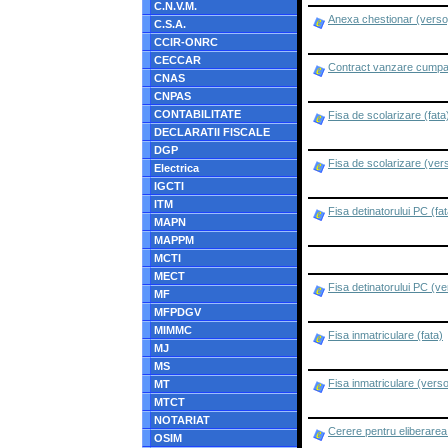
C.N.V.M.
Anexa chestionar (verso
C.S.A.
CCIR-ONRC
CECCAR
Contract vanzare cumpa
CNAS
CNPAS
CONTABILITATE
Fisa de scolarizare (fata
DECLARATII FISCALE
DGP
Fisa de scolarizare (ver
Electrica
IGCTI
ITM
Fisa detinatorului PC (fat
MAPN
MAPPM
MCTI
MECT
Fisa detinatorului PC (ve
MF
MFPDGV
MIMMC
Fisa inmatriculare (fata)
MJ
MS
Fisa inmatriculare (vers
MT
MTCT
NOTARIAT
Cerere pentru eliberarea
OSIM