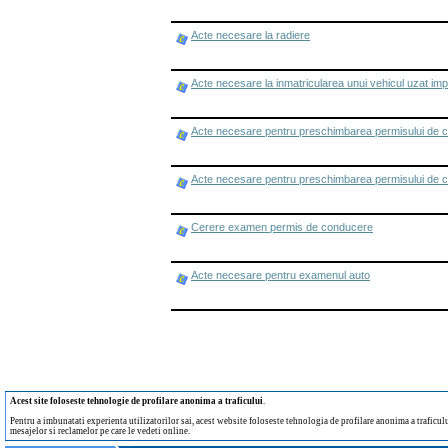
Acte necesare la radiere
Acte necesare la inmatricularea unui vehicul uzat imp
Acte necesare pentru preschimbarea permisului de 
Acte necesare pentru preschimbarea permisului de 
Cerere examen permis de conducere
Acte necesare pentru examenul auto
Acest site foloseste tehnologie de profilare anonima a traficului
.
Pentru a imbunatati experienta utilizatorilor sai, acest website foloseste tehnologia de profilare anonima a traficului
mesajelor si reclamelor pe care le vedeti online.