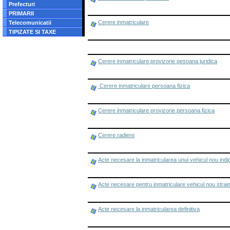
Prefecturi
PRIMARII
Cerere inmatriculare
Telecomunicatii
TIPIZATE SI TAXE
Cerere inmatriculare provizorie pesoana juridica
Cerere inmatriculare persoana fizica
Cerere inmatriculare provizorie persoana fizica
Cerere radiere
Acte necesare la inmatricularea unui vehicul nou indige
Acte necesare pentru inmatriculare vehicul nou strai
Acte necesare la inmatricularea definitiva