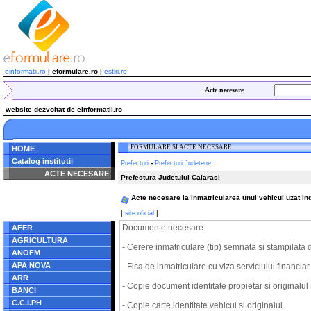
einformatii.ro
| eformulare.ro |
estiri.ro
Acte necesare
website dezvoltat de einformatii.ro
FORMULARE SI ACTE NECESARE
HOME
Catalog institutii
-
Prefecturi
Prefecturi Judetene
ACTE NECESARE
Prefectura Judetului Calarasi
Notice
: Undefined index:
Acte necesare la inmatricularea unui vehicul uzat in
radacina in
/home/eformulare.ro/public_html/navigare/stanga.php
|
|
site oficial
on line
62
Documente necesare:
AFER
AGRICULTURA
- Cerere inmatriculare (tip) semnata si stampilata 
ANOFM
APA NOVA
- Fisa de inmatriculare cu viza serviciului financia
ARR
- Copie document identitate propietar si originalul (
BANCI
C.C.I.PH
- Copie carte identitate vehicul si originalul