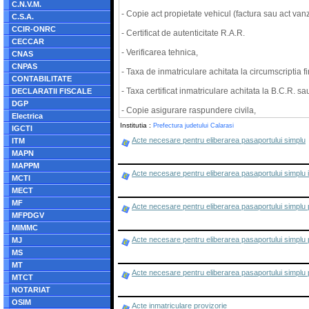
C.N.V.M.
- Copie act propietate vehicul (factura sau act va
C.S.A.
CCIR-ONRC
- Certificat de autenticitate R.A.R.
CECCAR
- Verificarea tehnica,
CNAS
CNPAS
- Taxa de inmatriculare achitata la circumscriptia f
CONTABILITATE
- Taxa certificat inmatriculare achitata la B.C.R. sa
DECLARATII FISCALE
DGP
- Copie asigurare raspundere civila,
Electrica
Institutia :
Prefectura judetului Calarasi
IGCTI
Acte necesare pentru eliberarea pasaportului simplu
ITM
MAPN
MAPPM
Acte necesare pentru eliberarea pasaportului simplu in
MCTI
MECT
MF
Acte necesare pentru eliberarea pasaportului simplu pe
MFPDGV
MIMMC
Acte necesare pentru eliberarea pasaportului simplu pe
MJ
MS
MT
Acte necesare pentru eliberarea pasaportului simplu p
MTCT
NOTARIAT
OSIM
Acte inmatriculare provizorie