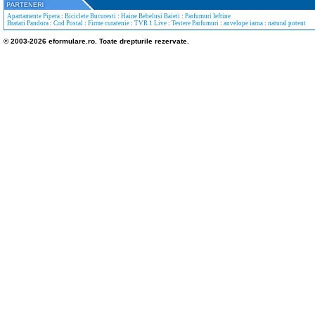
Apartamente Pipera
:
Biciclete Bucuresti
:
Haine Bebelusi Baieti
:
Parfumuri Ieftine
Bratari Pandora
:
Cod Postal
:
Firme curatenie
:
TVR 1 Live
:
Testere Parfumuri
:
anvelope iarna
:
natural potent
© 2003-2026 eformulare.ro. Toate drepturile rezervate.