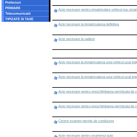
Prefecturi
PRIMARII
Acte necesare pentru inmatriculare vehicul nou strai
Telecomunicatii
TIPIZATE SI TAXE
Acte necesare la inmatricularea definitiva
Acte necesare la radiere
Acte necesare la inmatricularea unui vehicul uzat ind
Acte necesare la inmatricularea unui vehicul uzat imp
Acte necesare pentru preschimbarea permisului de 
Acte necesare pentru preschimbarea permisului de 
Cerere examen permis de conducere
Acte necesare pentru examenul auto