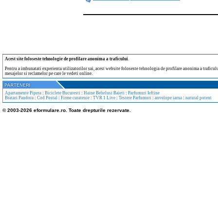
Acest site foloseste tehnologie de profilare anonima a traficului
.
Pentru a imbunatati experienta utilizatorilor sai, acest website foloseste tehnologia de profilare anonima a traficului
mesajelor si reclamelor pe care le vedeti online.
Apartamente Pipera
:
Biciclete Bucuresti
:
Haine Bebelusi Baieti
:
Parfumuri Ieftine
Bratari Pandora
:
Cod Postal
:
Firme curatenie
:
TVR 1 Live
:
Testere Parfumuri
:
anvelope iarna
:
natural potent
© 2003-2026 eformulare.ro. Toate drepturile rezervate.