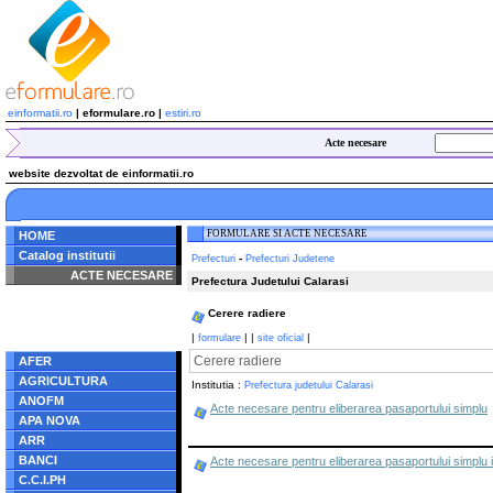
einformatii.ro
| eformulare.ro |
estiri.ro
Acte necesare
website dezvoltat de einformatii.ro
FORMULARE SI ACTE NECESARE
HOME
Catalog institutii
-
Prefecturi
Prefecturi Judetene
ACTE NECESARE
Prefectura Judetului Calarasi
Notice
: Undefined index:
Cerere radiere
radacina in
/home/eformulare.ro/public_html/navigare/stanga.php
|
|
|
|
formulare
site oficial
on line
62
Cerere radiere
AFER
AGRICULTURA
Institutia :
Prefectura judetului Calarasi
ANOFM
Acte necesare pentru eliberarea pasaportului simplu
APA NOVA
ARR
BANCI
Acte necesare pentru eliberarea pasaportului simplu in
C.C.I.PH