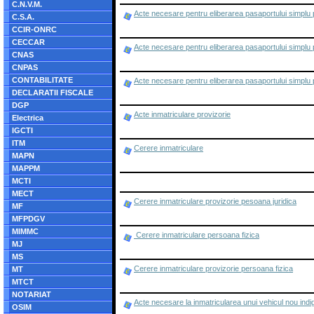
C.N.V.M.
Acte necesare pentru eliberarea pasaportului simplu pe
C.S.A.
CCIR-ONRC
CECCAR
Acte necesare pentru eliberarea pasaportului simplu pe
CNAS
CNPAS
CONTABILITATE
Acte necesare pentru eliberarea pasaportului simplu p
DECLARATII FISCALE
DGP
Acte inmatriculare provizorie
Electrica
IGCTI
ITM
Cerere inmatriculare
MAPN
MAPPM
MCTI
MECT
Cerere inmatriculare provizorie pesoana juridica
MF
MFPDGV
MIMMC
Cerere inmatriculare persoana fizica
MJ
MS
Cerere inmatriculare provizorie persoana fizica
MT
MTCT
NOTARIAT
Acte necesare la inmatricularea unui vehicul nou indige
OSIM